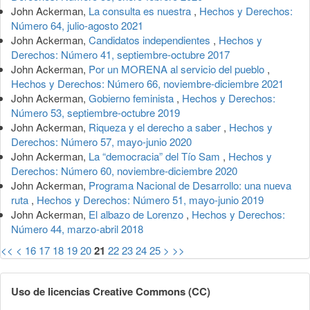
John Ackerman,
La consulta es nuestra
,
Hechos y Derechos:
Número 64, julio-agosto 2021
John Ackerman,
Candidatos independientes
,
Hechos y
Derechos: Número 41, septiembre-octubre 2017
John Ackerman,
Por un MORENA al servicio del pueblo
,
Hechos y Derechos: Número 66, noviembre-diciembre 2021
John Ackerman,
Gobierno feminista
,
Hechos y Derechos:
Número 53, septiembre-octubre 2019
John Ackerman,
Riqueza y el derecho a saber
,
Hechos y
Derechos: Número 57, mayo-junio 2020
John Ackerman,
La “democracia” del Tío Sam
,
Hechos y
Derechos: Número 60, noviembre-diciembre 2020
John Ackerman,
Programa Nacional de Desarrollo: una nueva
ruta
,
Hechos y Derechos: Número 51, mayo-junio 2019
John Ackerman,
El albazo de Lorenzo
,
Hechos y Derechos:
Número 44, marzo-abril 2018
<<
<
16
17
18
19
20
21
22
23
24
25
>
>>
Uso de licencias Creative Commons (CC)