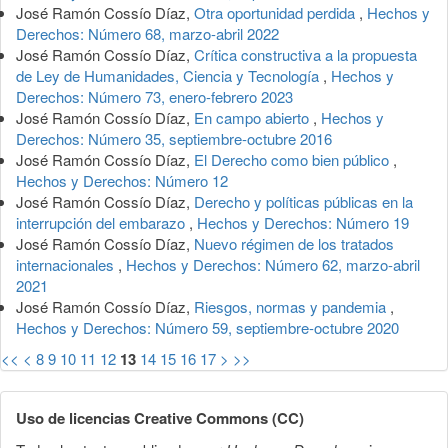
José Ramón Cossío Díaz,
Otra oportunidad perdida
,
Hechos y
Derechos: Número 68, marzo-abril 2022
José Ramón Cossío Díaz,
Crítica constructiva a la propuesta
de Ley de Humanidades, Ciencia y Tecnología
,
Hechos y
Derechos: Número 73, enero-febrero 2023
José Ramón Cossío Díaz,
En campo abierto
,
Hechos y
Derechos: Número 35, septiembre-octubre 2016
José Ramón Cossío Díaz,
El Derecho como bien público
,
Hechos y Derechos: Número 12
José Ramón Cossío Díaz,
Derecho y políticas públicas en la
interrupción del embarazo
,
Hechos y Derechos: Número 19
José Ramón Cossío Díaz,
Nuevo régimen de los tratados
internacionales
,
Hechos y Derechos: Número 62, marzo-abril
2021
José Ramón Cossío Díaz,
Riesgos, normas y pandemia
,
Hechos y Derechos: Número 59, septiembre-octubre 2020
<<
<
8
9
10
11
12
13
14
15
16
17
>
>>
Uso de licencias Creative Commons (CC)