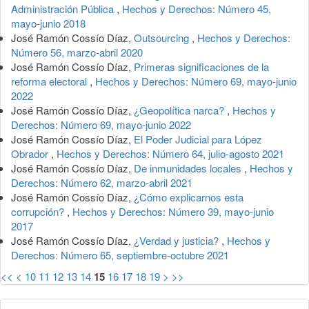
Administración Pública
,
Hechos y Derechos: Número 45,
mayo-junio 2018
José Ramón Cossío Díaz,
Outsourcing
,
Hechos y Derechos:
Número 56, marzo-abril 2020
José Ramón Cossío Díaz,
Primeras significaciones de la
reforma electoral
,
Hechos y Derechos: Número 69, mayo-junio
2022
José Ramón Cossío Díaz,
¿Geopolítica narca?
,
Hechos y
Derechos: Número 69, mayo-junio 2022
José Ramón Cossío Díaz,
El Poder Judicial para López
Obrador
,
Hechos y Derechos: Número 64, julio-agosto 2021
José Ramón Cossío Díaz,
De inmunidades locales
,
Hechos y
Derechos: Número 62, marzo-abril 2021
José Ramón Cossío Díaz,
¿Cómo explicarnos esta
corrupción?
,
Hechos y Derechos: Número 39, mayo-junio
2017
José Ramón Cossío Díaz,
¿Verdad y justicia?
,
Hechos y
Derechos: Número 65, septiembre-octubre 2021
<<
<
10
11
12
13
14
15
16
17
18
19
>
>>