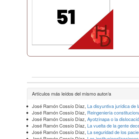
Detalles
Artículos más leídos del mismo autor/a
del
José Ramón Cossío Díaz,
La disyuntiva jurídica de l
artículo
José Ramón Cossío Díaz,
Reingeniería constitucio
José Ramón Cossío Díaz,
Ayotzinapa o la dislocació
José Ramón Cossío Díaz,
La vuelta de la gente de
José Ramón Cossío Díaz,
La seguridad de los paci
José Ramón Cossío Díaz,
Las institucionalizacione