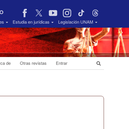
VO
des
Estudia en jurídicas
Legislación UNAM
ca de
Otras revistas
Entrar