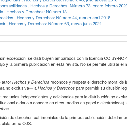
sponsabilidades
,
Hechos y Derechos: Número 73, enero-febrero 202
cia
,
Hechos y Derechos: Número 13
arecidos
,
Hechos y Derechos: Número 44, marzo-abril 2018
enir
,
Hechos y Derechos: Número 63, mayo-junio 2021
sin excepción, se distribuyen amparados con la licencia CC BY-NC 4.0 
o y la primera publicación en esta revista. No se permite utilizar el 
e autor
Hechos y Derechos
reconoce y respeta el derecho moral de las
orma no exclusiva— a
Hechos y Derechos
para permitir su difusión le
ractuales independientes y adicionales para la distribución no exclus
stitucional o darlo a conocer en otros medios en papel o electrónicos)
echos
.
smisión de derechos patrimoniales de la primera publicación, debidamen
a plataforma OJS.