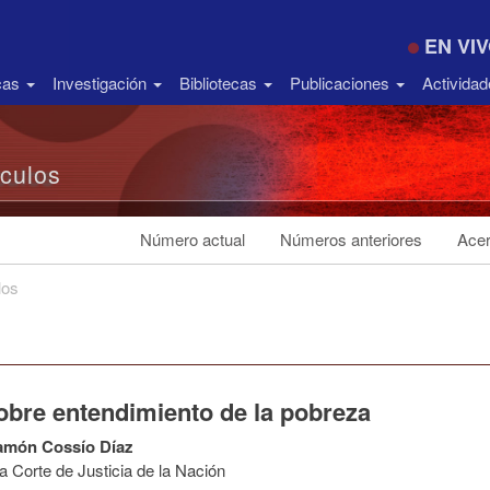
EN VI
icas
Investigación
Bibliotecas
Publicaciones
Activida
ículos
Número actual
Números anteriores
Acer
los
obre entendimiento de la pobreza
amón Cossío Díaz
 Corte de Justicia de la Nación