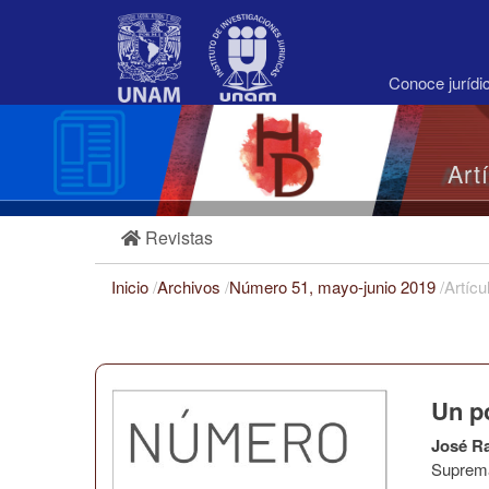
Navegación
principal
Contenido
principal
Conoce juríd
Barra
lateral
Art
Revistas
Inicio
/
Archivos
/
Número 51, mayo-junio 2019
/
Artícu
Un p
José R
Suprema