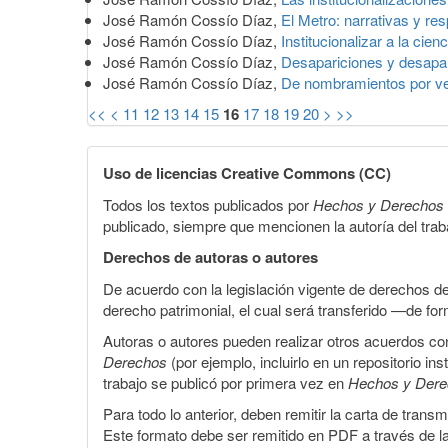
José Ramón Cossío Díaz,
El Metro: narrativas y re
José Ramón Cossío Díaz,
Institucionalizar a la cien
José Ramón Cossío Díaz,
Desapariciones y desap
José Ramón Cossío Díaz,
De nombramientos por v
<<
<
11
12
13
14
15
16
17
18
19
20
>
>>
Uso de licencias Creative Commons (CC)
Todos los textos publicados por
Hechos y Derechos
publicado, siempre que mencionen la autoría del trabaj
Derechos de autoras o autores
De acuerdo con la legislación vigente de derechos d
derecho patrimonial, el cual será transferido —de f
Autoras o autores pueden realizar otros acuerdos cont
Derechos
(por ejemplo, incluirlo en un repositorio in
trabajo se publicó por primera vez en
Hechos y Der
Para todo lo anterior, deben remitir la carta de tran
Este formato debe ser remitido en PDF a través de l