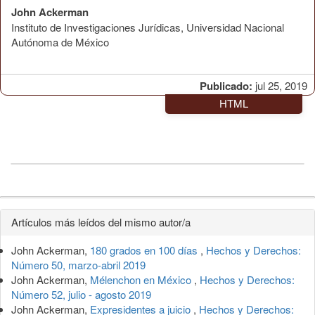
John Ackerman
Instituto de Investigaciones Jurídicas, Universidad Nacional
Autónoma de México
Publicado:
jul 25, 2019
HTML
Detalles
Artículos más leídos del mismo autor/a
del
John Ackerman,
180 grados en 100 días
,
Hechos y Derechos:
artículo
Número 50, marzo-abril 2019
John Ackerman,
Mélenchon en México
,
Hechos y Derechos:
Número 52, julio - agosto 2019
John Ackerman,
Expresidentes a juicio
,
Hechos y Derechos: