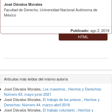
José Dávalos Morales
Facultad de Derecho, Universidad Nacional Autónoma de
México
Publicado:
ago 2, 2019
HTML
Detalles
Artículos más leídos del mismo autor/a
del
José Dávalos Morales,
Los maestros
,
Hechos y Derechos:
artículo
Número 63, mayo-junio 2021
José Dávalos Morales,
El trabajo de los presos
,
Hechos y
Derechos: Número 44, marzo-abril 2018
José Dávalos Morales,
El trabajo voluntario
,
Hechos y