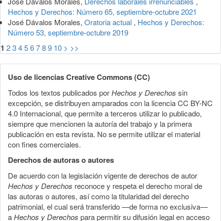
José Dávalos Morales,
Derechos laborales irrenunciables
,
Hechos y Derechos: Número 65, septiembre-octubre 2021
José Dávalos Morales,
Oratoria actual
,
Hechos y Derechos:
Número 53, septiembre-octubre 2019
1
2
3
4
5
6
7
8
9
10
>
>>
Uso de licencias Creative Commons (CC)
Todos los textos publicados por
Hechos y Derechos
sin
excepción, se distribuyen amparados con la licencia CC BY-NC
4.0 Internacional, que permite a terceros utilizar lo publicado,
siempre que mencionen la autoría del trabajo y la primera
publicación en esta revista. No se permite utilizar el material
con fines comerciales.
Derechos de autoras o autores
De acuerdo con la legislación vigente de derechos de autor
Hechos y Derechos
reconoce y respeta el derecho moral de
las autoras o autores, así como la titularidad del derecho
patrimonial, el cual será transferido —de forma no exclusiva—
a
Hechos y Derechos
para permitir su difusión legal en acceso