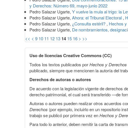
y Derechos: Número 69, mayo-junio 2022
Pedro Salazar Ugarte,
Y vuelve la mula al trigo: la
Pedro Salazar Ugarte,
Ahora: el Tribunal Electoral
,
H
Pedro Salazar Ugarte,
¿Consulta estéril?
,
Hechos y
Pedro Salazar Ugarte,
De nombramientos, designac
<<
<
9
10
11
12
13
14
15
16
>
>>
Uso de licencias Creative Commons (CC)
Todos los textos publicados por
Hechos y Derechos
publicado, siempre que mencionen la autoría del trabaj
Derechos de autoras o autores
De acuerdo con la legislación vigente de derechos d
derecho patrimonial, el cual será transferido —de f
Autoras o autores pueden realizar otros acuerdos cont
Derechos
(por ejemplo, incluirlo en un repositorio in
trabajo se publicó por primera vez en
Hechos y Der
Para todo lo anterior, deben remitir la carta de tran