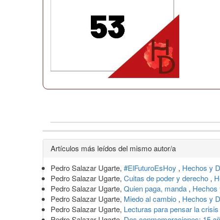
Detalles
Artículos más leídos del mismo autor/a
del
Pedro Salazar Ugarte,
#ElFuturoEsHoy
,
Hechos y D
artículo
Pedro Salazar Ugarte,
Cuitas de poder y derecho
,
H
Pedro Salazar Ugarte,
Quien paga, manda
,
Hechos 
Pedro Salazar Ugarte,
Miedo al cambio
,
Hechos y D
Pedro Salazar Ugarte,
Lecturas para pensar la crisi
Pedro Salazar Ugarte,
Dos conmemoraciones: 15 años 