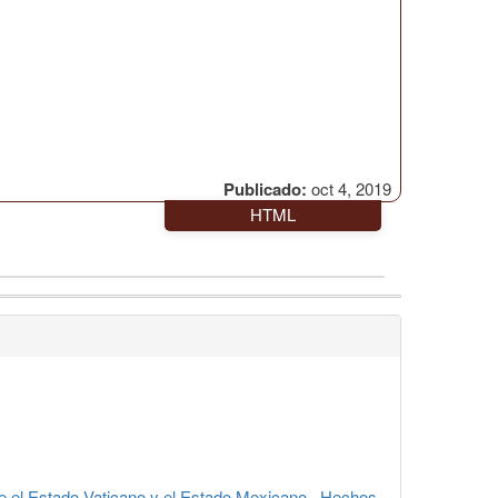
Publicado:
oct 4, 2019
HTML
re el Estado Vaticano y el Estado Mexicano
,
Hechos