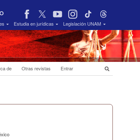
VO
des
Estudia en jurídicas
Legislación UNAM
ca de
Otras revistas
Entrar
éxico