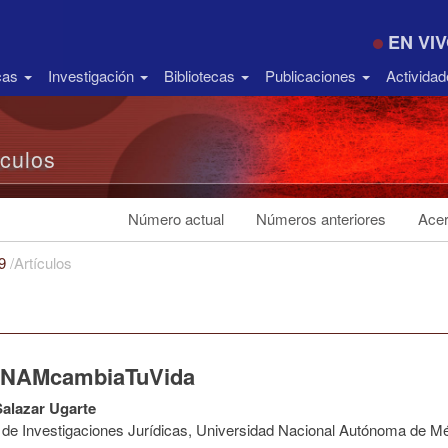
EN VI
icas
Investigación
Bibliotecas
Publicaciones
Activida
ículos
Número actual
Números anteriores
Acer
19
/
Artículos
NAMcambiaTuVida
alazar Ugarte
to de Investigaciones Jurídicas, Universidad Nacional Autónoma de M