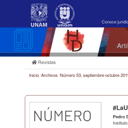
Navegación
principal
Contenido
principal
Conoce juríd
Barra
lateral
Art
Revistas
Inicio
/
Archivos
/
Número 53, septiembre-octubre 20
#LaU
Pedro S
Institu