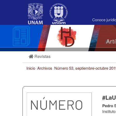
Navegación
principal
Contenido
principal
Conoce juríd
Barra
lateral
Art
Revistas
Inicio
/
Archivos
/
Número 53, septiembre-octubre 20
#LaU
Pedro S
Institu