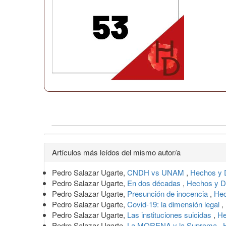
Detalles
Artículos más leídos del mismo autor/a
del
Pedro Salazar Ugarte,
CNDH vs UNAM
,
Hechos y 
artículo
Pedro Salazar Ugarte,
En dos décadas
,
Hechos y D
Pedro Salazar Ugarte,
Presunción de inocencia
,
Hec
Pedro Salazar Ugarte,
Covid-19: la dimensión legal
,
Pedro Salazar Ugarte,
Las instituciones suicidas
,
He
Pedro Salazar Ugarte,
La MORENA y la Suprema
,