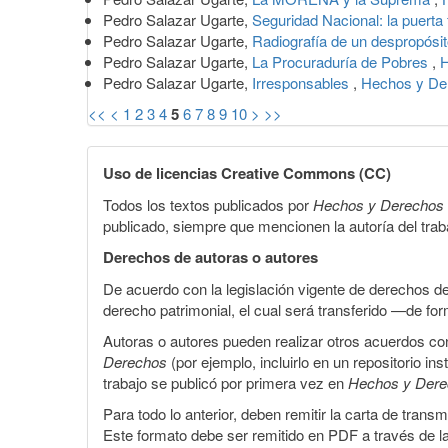
Pedro Salazar Ugarte,
Seguridad Nacional: la puerta
Pedro Salazar Ugarte,
Radiografía de un despropósi
Pedro Salazar Ugarte,
La Procuraduría de Pobres
,
H
Pedro Salazar Ugarte,
Irresponsables
,
Hechos y De
<<
<
1
2
3
4
5
6
7
8
9
10
>
>>
Uso de licencias Creative Commons (CC)
Todos los textos publicados por
Hechos y Derechos
publicado, siempre que mencionen la autoría del trabaj
Derechos de autoras o autores
De acuerdo con la legislación vigente de derechos d
derecho patrimonial, el cual será transferido —de f
Autoras o autores pueden realizar otros acuerdos cont
Derechos
(por ejemplo, incluirlo en un repositorio in
trabajo se publicó por primera vez en
Hechos y Der
Para todo lo anterior, deben remitir la carta de tran
Este formato debe ser remitido en PDF a través de l