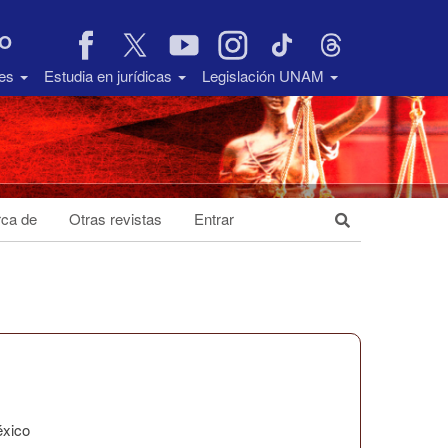
VO
des
Estudia en jurídicas
Legislación UNAM
ca de
Otras revistas
Entrar
éxico