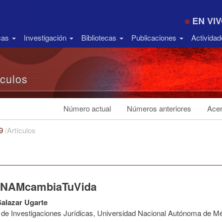
EN VI
icas
Investigación
Bibliotecas
Publicaciones
Activida
ículos
Número actual
Números anteriores
Acer
19
/
Artículos
NAMcambiaTuVida
alazar Ugarte
to de Investigaciones Jurídicas, Universidad Nacional Autónoma de M