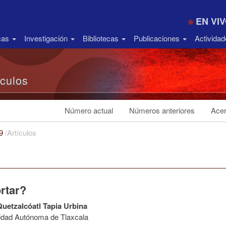
EN VI
icas
Investigación
Bibliotecas
Publicaciones
Activida
ículos
Número actual
Números anteriores
Acer
19
/
Artículos
rtar?
Quetzalcóatl Tapia Urbina
idad Autónoma de Tlaxcala