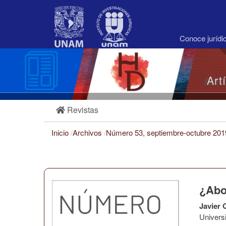
Navegación
principal
Contenido
principal
Conoce juríd
Barra
lateral
Art
Revistas
Inicio
/
Archivos
/
Número 53, septiembre-octubre 20
¿Abo
Javier 
Univers