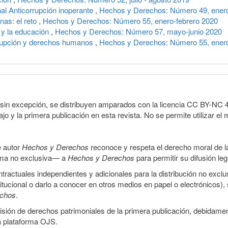
l Anticorrupción inoperante
,
Hechos y Derechos: Número 49, enero
nas: el reto
,
Hechos y Derechos: Número 55, enero-febrero 2020
o y la educación
,
Hechos y Derechos: Número 57, mayo-junio 2020
rrupción y derechos humanos
,
Hechos y Derechos: Número 55, enero
sin excepción, se distribuyen amparados con la licencia CC BY-NC 4.0 
o y la primera publicación en esta revista. No se permite utilizar el 
e autor
Hechos y Derechos
reconoce y respeta el derecho moral de las
orma no exclusiva— a
Hechos y Derechos
para permitir su difusión le
ractuales independientes y adicionales para la distribución no exclus
stitucional o darlo a conocer en otros medios en papel o electrónicos)
echos
.
smisión de derechos patrimoniales de la primera publicación, debidamen
a plataforma OJS.