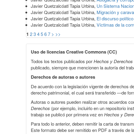
Javier Quetzalcóatl Tapia Urbina,
Un Sistema Naciona
Javier Quetzalcóatl Tapia Urbina,
Migración y carava
Javier Quetzalcóatl Tapia Urbina,
El discurso polític
Javier Quetzalcóatl Tapia Urbina,
Víctimas de la co
1
2
3
4
5
6
7
>
>>
Uso de licencias Creative Commons (CC)
Todos los textos publicados por
Hechos y Derechos
publicado, siempre que mencionen la autoría del trabaj
Derechos de autoras o autores
De acuerdo con la legislación vigente de derechos d
derecho patrimonial, el cual será transferido —de f
Autoras o autores pueden realizar otros acuerdos cont
Derechos
(por ejemplo, incluirlo en un repositorio in
trabajo se publicó por primera vez en
Hechos y Der
Para todo lo anterior, deben remitir la carta de tran
Este formato debe ser remitido en PDF a través de l