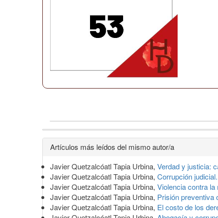
Detalles
Artículos más leídos del mismo autor/a
del
Javier Quetzalcóatl Tapia Urbina,
Verdad y justicia: 
artículo
Javier Quetzalcóatl Tapia Urbina,
Corrupción judici
Javier Quetzalcóatl Tapia Urbina,
Violencia contra la
Javier Quetzalcóatl Tapia Urbina,
Prisión preventiva
Javier Quetzalcóatl Tapia Urbina,
El costo de los d
Javier Quetzalcóatl Tapia Urbina,
Abogacía y corrup