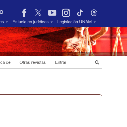
VO
des
Estudia en jurídicas
Legislación UNAM
ca de
Otras revistas
Entrar