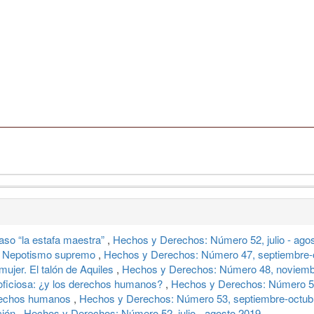
caso “la estafa maestra”
,
Hechos y Derechos: Número 52, julio - ago
al. Nepotismo supremo
,
Hechos y Derechos: Número 47, septiembre-
 mujer. El talón de Aquiles
,
Hechos y Derechos: Número 48, noviemb
 oficiosa: ¿y los derechos humanos?
,
Hechos y Derechos: Número 5
erechos humanos
,
Hechos y Derechos: Número 53, septiembre-octub
ción
,
Hechos y Derechos: Número 52, julio - agosto 2019