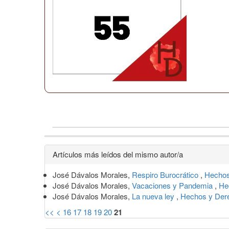
Detalles
Artículos más leídos del mismo autor/a
del
José Dávalos Morales,
Respiro Burocrático
,
Hechos
artículo
José Dávalos Morales,
Vacaciones y Pandemia
,
He
José Dávalos Morales,
La nueva ley
,
Hechos y Dere
<<
<
16
17
18
19
20
21