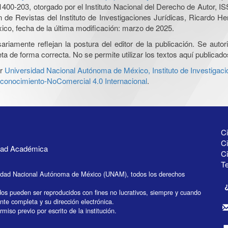
0-203, otorgado por el Instituto Nacional del Derecho de Autor, IS
ón de Revistas del Instituto de Investigaciones Jurídicas, Ricardo 
xico, fecha de la última modificación: marzo de 2025.
iamente reflejan la postura del editor de la publicación. Se autoriz
a de forma correcta. No se permite utilizar los textos aquí publicad
r
Universidad Nacional Autónoma de México, Instituto de Investigaci
onocimiento-NoComercial 4.0 Internacional
.
Ci
Ci
idad Académica
C
Te
idad Nacional Autónoma de México (UNAM), todos los derechos
dos pueden ser reproducidos con fines no lucrativos, siempre y cuando
ente completa y su dirección electrónica.
miso previo por escrito de la institución.