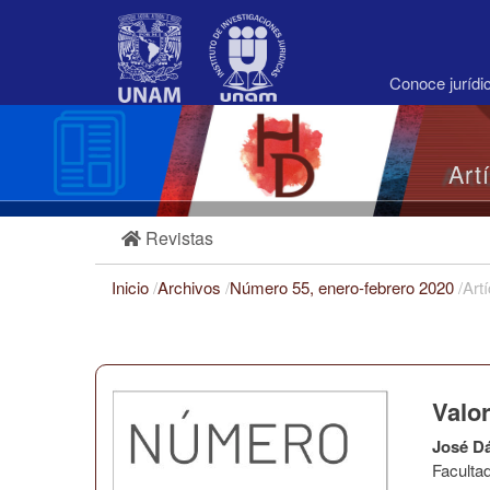
Navegación
principal
Contenido
principal
Conoce juríd
Barra
lateral
Art
Revistas
Inicio
/
Archivos
/
Número 55, enero-febrero 2020
/
Art
Valor
José D
Faculta