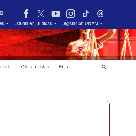
VO
des
Estudia en jurídicas
Legislación UNAM
ca de
Otras revistas
Entrar