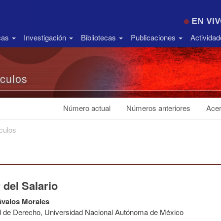
EN VI
icas
Investigación
Bibliotecas
Publicaciones
Activida
ículos
Número actual
Números anteriores
Acer
ículos
 del Salario
ávalos Morales
d de Derecho, Universidad Nacional Autónoma de México