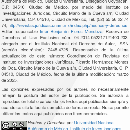
Autónoma de México, Ciudad Universitaria, Delegación Coyoacán,
C.P. 04510, Ciudad de México, por medio del Instituto de
Investigaciones Jurídicas, Circuito Mario de la Cueva s/n, Ciudad
Universitaria, C.P. 04510, Ciudad de México, Tel. (52) 55 56 22 74
74,
http://revistas.juridicas.unam.mx/index.php/hechos-y-derechos
.
Editor responsable
Imer Benjamín Flores Mendoza
. Reserva de
Derechos al Uso Exclusivo núm. 04-2014-052217121400-203,
otorgado por el Instituto Nacional del Derecho de Autor, ISSN
(versión electrónica): 2448-4725. Responsable de la última
actualización de este número: Coordinación de Revistas del
Instituto de Investigaciones Jurídicas, Ricardo Hernández Montes
de Oca, Circuito Mario de la Cueva s/n, Ciudad Universitaria, C. P.
04510, Ciudad de México, fecha de la última modificación: marzo
de 2025.
Las opiniones expresadas por los autores no necesariamente
reflejan la postura del editor de la publicación. Se autoriza la
reproducción total o parcial de los textos aquí publicados siempre y
cuando se cite la fuente completa de forma correcta. No se permite
utilizar los textos aquí publicados con fines comerciales.
Hechos y Derechos
por
Universidad Nacional
Autónoma de México, Instituto de Investigaciones