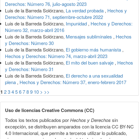
Derechos: Número 76, julio-agosto 2023
Luis de la Barreda Solórzano,
La verdad probada
,
Hechos y
Derechos: Número 71, septiembre-octubre 2022
Luis de la Barreda Solórzano,
Impunidad
,
Hechos y Derechos:
Número 32, marzo-abril 2016
Luis de la Barreda Solórzano,
Mensajes subliminales
,
Hechos
y Derechos: Número 30
Luis de la Barreda Solórzano,
El gobierno más humanista
,
Hechos y Derechos: Número 74, marzo-abril 2023
Luis de la Barreda Solórzano,
El mito del buen salvaje
,
Hechos
y Derechos: Número 31
Luis de la Barreda Solórzano,
El derecho a una sexualidad
plena
,
Hechos y Derechos: Número 37, enero-febrero 2017
1
2
3
4
5
6
7
8
9
10
>
>>
Uso de licencias Creative Commons (CC)
Todos los textos publicados por
Hechos y Derechos
sin
excepción, se distribuyen amparados con la licencia CC BY-NC
4.0 Internacional, que permite a terceros utilizar lo publicado,