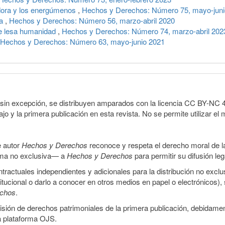
adora y los energúmenos
,
Hechos y Derechos: Número 75, mayo-juni
ra
,
Hechos y Derechos: Número 56, marzo-abril 2020
e lesa humanidad
,
Hechos y Derechos: Número 74, marzo-abril 202
Hechos y Derechos: Número 63, mayo-junio 2021
sin excepción, se distribuyen amparados con la licencia CC BY-NC 4.0 
o y la primera publicación en esta revista. No se permite utilizar el 
e autor
Hechos y Derechos
reconoce y respeta el derecho moral de las
orma no exclusiva— a
Hechos y Derechos
para permitir su difusión le
ractuales independientes y adicionales para la distribución no exclus
stitucional o darlo a conocer en otros medios en papel o electrónicos)
echos
.
smisión de derechos patrimoniales de la primera publicación, debidamen
a plataforma OJS.