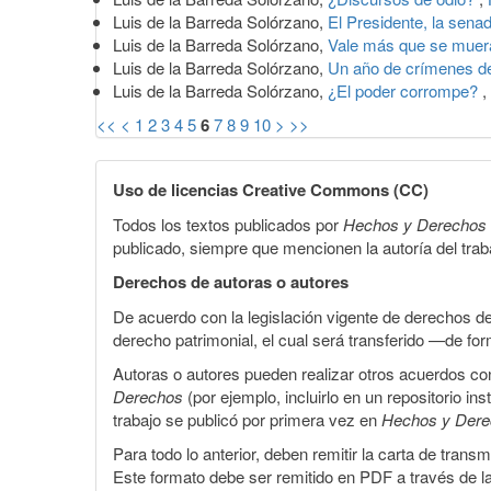
Luis de la Barreda Solórzano,
El Presidente, la sen
Luis de la Barreda Solórzano,
Vale más que se mue
Luis de la Barreda Solórzano,
Un año de crímenes d
Luis de la Barreda Solórzano,
¿El poder corrompe?
,
<<
<
1
2
3
4
5
6
7
8
9
10
>
>>
Uso de licencias Creative Commons (CC)
Todos los textos publicados por
Hechos y Derechos
publicado, siempre que mencionen la autoría del trabaj
Derechos de autoras o autores
De acuerdo con la legislación vigente de derechos d
derecho patrimonial, el cual será transferido —de f
Autoras o autores pueden realizar otros acuerdos cont
Derechos
(por ejemplo, incluirlo en un repositorio in
trabajo se publicó por primera vez en
Hechos y Der
Para todo lo anterior, deben remitir la carta de tran
Este formato debe ser remitido en PDF a través de l