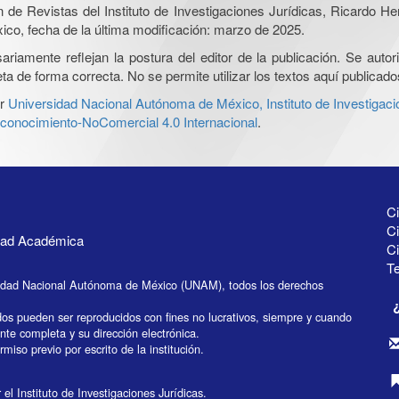
ón de Revistas del Instituto de Investigaciones Jurídicas, Ricardo 
xico, fecha de la última modificación: marzo de 2025.
iamente reflejan la postura del editor de la publicación. Se autoriz
a de forma correcta. No se permite utilizar los textos aquí publicad
r
Universidad Nacional Autónoma de México, Instituto de Investigaci
onocimiento-NoComercial 4.0 Internacional
.
Ci
Ci
idad Académica
C
Te
idad Nacional Autónoma de México (UNAM), todos los derechos
dos pueden ser reproducidos con fines no lucrativos, siempre y cuando
ente completa y su dirección electrónica.
miso previo por escrito de la institución.
el Instituto de Investigaciones Jurídicas.