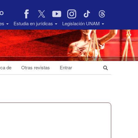
VO
des
Estudia en jurídicas
Legislación UNAM
ca de
Otras revistas
Entrar