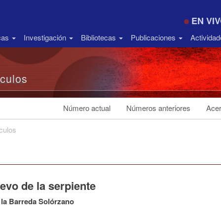
EN VI
icas
Investigación
Bibliotecas
Publicaciones
Activida
ículos
Número actual
Números anteriores
Acer
ículos
evo de la serpiente
 la Barreda Solórzano