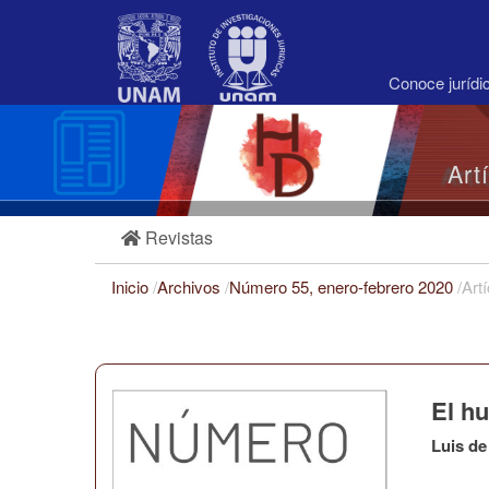
Navegación
principal
Contenido
principal
Conoce juríd
Barra
lateral
Art
Revistas
Inicio
/
Archivos
/
Número 55, enero-febrero 2020
/
Art
El hu
Luis de