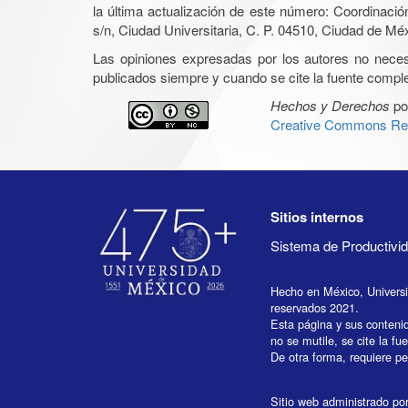
la última actualización de este número: Coordinaci
s/n, Ciudad Universitaria, C. P. 04510, Ciudad de Mé
Las opiniones expresadas por los autores no necesar
publicados siempre y cuando se cite la fuente complet
Hechos y Derechos
po
Creative Commons Rec
Sitios internos
Sistema de Productiv
Hecho en México, Univers
reservados 2021.
Esta página y sus conteni
no se mutile, se cite la fu
De otra forma, requiere per
Sitio web administrado por 