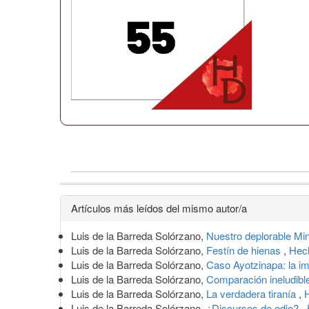
Detalles
Artículos más leídos del mismo autor/a
del
Luis de la Barreda Solórzano,
Nuestro deplorable Min
artículo
Luis de la Barreda Solórzano,
Festín de hienas
,
Hec
Luis de la Barreda Solórzano,
Caso Ayotzinapa: la im
Luis de la Barreda Solórzano,
Comparación ineludibl
Luis de la Barreda Solórzano,
La verdadera tiranía
,
Luis de la Barreda Solórzano,
¿Discursos de odio?
,