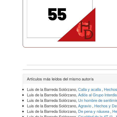
Detalles
Artículos más leídos del mismo autor/a
del
Luis de la Barreda Solórzano,
Calla y acalla
,
Hechos
artículo
Luis de la Barreda Solórzano,
Adiós al Grupo Interdi
Luis de la Barreda Solórzano,
Un hombre de sentimi
Luis de la Barreda Solórzano,
Agravio
,
Hechos y De
Luis de la Barreda Solorzano,
De pena y náusea
,
He
Luis de la Barreda Solórzano,
Crueldad de la 4T (I)
,