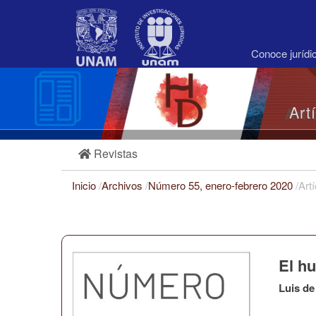
Navegación
principal
Contenido
principal
Conoce juríd
Barra
lateral
Art
Revistas
Inicio
/
Archivos
/
Número 55, enero-febrero 2020
/
Art
El hu
Luis de