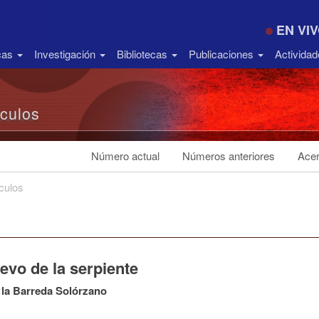
EN VI
icas
Investigación
Bibliotecas
Publicaciones
Activida
ículos
Número actual
Números anteriores
Acer
ículos
evo de la serpiente
 la Barreda Solórzano