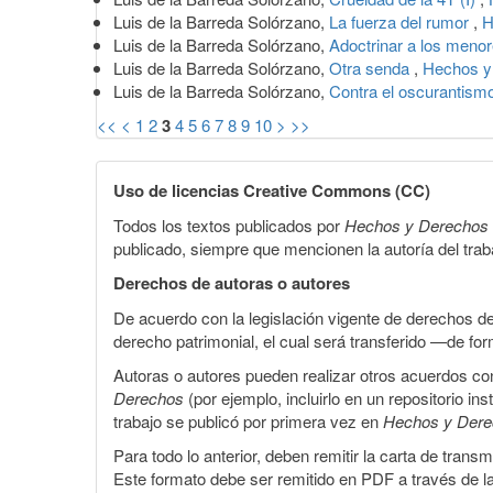
Luis de la Barreda Solórzano,
La fuerza del rumor
,
H
Luis de la Barreda Solórzano,
Adoctrinar a los meno
Luis de la Barreda Solórzano,
Otra senda
,
Hechos y 
Luis de la Barreda Solórzano,
Contra el oscurantism
<<
<
1
2
3
4
5
6
7
8
9
10
>
>>
Uso de licencias Creative Commons (CC)
Todos los textos publicados por
Hechos y Derechos
publicado, siempre que mencionen la autoría del trabaj
Derechos de autoras o autores
De acuerdo con la legislación vigente de derechos d
derecho patrimonial, el cual será transferido —de f
Autoras o autores pueden realizar otros acuerdos cont
Derechos
(por ejemplo, incluirlo en un repositorio in
trabajo se publicó por primera vez en
Hechos y Der
Para todo lo anterior, deben remitir la carta de tran
Este formato debe ser remitido en PDF a través de l