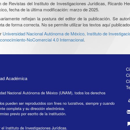
ón de Revistas del Instituto de Investigaciones Jurídicas, Ricardo 
xico, fecha de la última modificación: marzo de 2025.
iamente reflejan la postura del editor de la publicación. Se autoriz
a de forma correcta. No se permite utilizar los textos aquí publicad
r
Universidad Nacional Autónoma de México, Instituto de Investigaci
onocimiento-NoComercial 4.0 Internacional
.
Ci
Ci
idad Académica
C
Te
idad Nacional Autónoma de México (UNAM), todos los derechos
dos pueden ser reproducidos con fines no lucrativos, siempre y cuando
ente completa y su dirección electrónica.
miso previo por escrito de la institución.
el Instituto de Investigaciones Jurídicas.