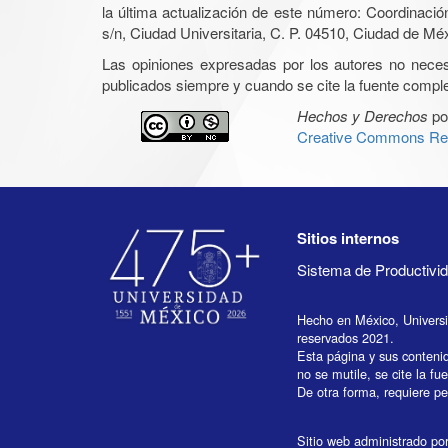
la última actualización de este número: Coordinaci
s/n, Ciudad Universitaria, C. P. 04510, Ciudad de Mé
Las opiniones expresadas por los autores no necesar
publicados siempre y cuando se cite la fuente complet
Hechos y Derechos
po
Creative Commons Rec
Sitios internos
Sistema de Productiv
Hecho en México, Univers
reservados 2021.
Esta página y sus conteni
no se mutile, se cite la fu
De otra forma, requiere per
Sitio web administrado por 