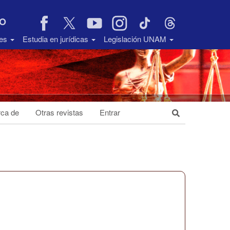
VO
des
Estudia en jurídicas
Legislación UNAM
ca de
Otras revistas
Entrar