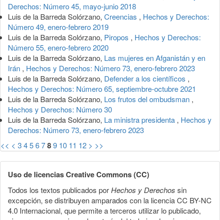
Derechos: Número 45, mayo-junio 2018
Luis de la Barreda Solórzano,
Creencias
,
Hechos y Derechos:
Número 49, enero-febrero 2019
Luis de la Barreda Solórzano,
Piropos
,
Hechos y Derechos:
Número 55, enero-febrero 2020
Luis de la Barreda Solórzano,
Las mujeres en Afganistán y en
Irán
,
Hechos y Derechos: Número 73, enero-febrero 2023
Luis de la Barreda Solórzano,
Defender a los científicos
,
Hechos y Derechos: Número 65, septiembre-octubre 2021
Luis de la Barreda Solórzano,
Los frutos del ombudsman
,
Hechos y Derechos: Número 30
Luis de la Barreda Solórzano,
La ministra presidenta
,
Hechos y
Derechos: Número 73, enero-febrero 2023
<<
<
3
4
5
6
7
8
9
10
11
12
>
>>
Uso de licencias Creative Commons (CC)
Todos los textos publicados por
Hechos y Derechos
sin
excepción, se distribuyen amparados con la licencia CC BY-NC
4.0 Internacional, que permite a terceros utilizar lo publicado,