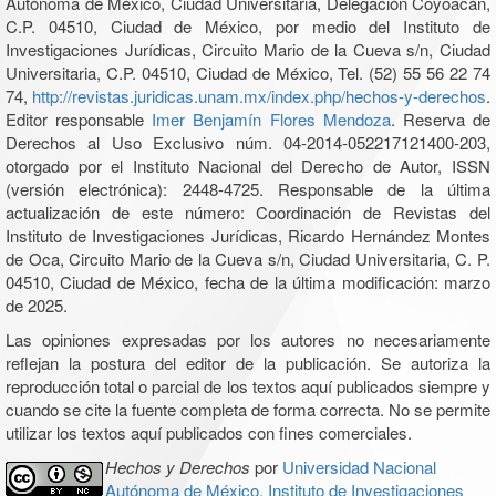
Autónoma de México, Ciudad Universitaria, Delegación Coyoacán,
C.P. 04510, Ciudad de México, por medio del Instituto de
Investigaciones Jurídicas, Circuito Mario de la Cueva s/n, Ciudad
Universitaria, C.P. 04510, Ciudad de México, Tel. (52) 55 56 22 74
74,
http://revistas.juridicas.unam.mx/index.php/hechos-y-derechos
.
Editor responsable
Imer Benjamín Flores Mendoza
. Reserva de
Derechos al Uso Exclusivo núm. 04-2014-052217121400-203,
otorgado por el Instituto Nacional del Derecho de Autor, ISSN
(versión electrónica): 2448-4725. Responsable de la última
actualización de este número: Coordinación de Revistas del
Instituto de Investigaciones Jurídicas, Ricardo Hernández Montes
de Oca, Circuito Mario de la Cueva s/n, Ciudad Universitaria, C. P.
04510, Ciudad de México, fecha de la última modificación: marzo
de 2025.
Las opiniones expresadas por los autores no necesariamente
reflejan la postura del editor de la publicación. Se autoriza la
reproducción total o parcial de los textos aquí publicados siempre y
cuando se cite la fuente completa de forma correcta. No se permite
utilizar los textos aquí publicados con fines comerciales.
Hechos y Derechos
por
Universidad Nacional
Autónoma de México, Instituto de Investigaciones