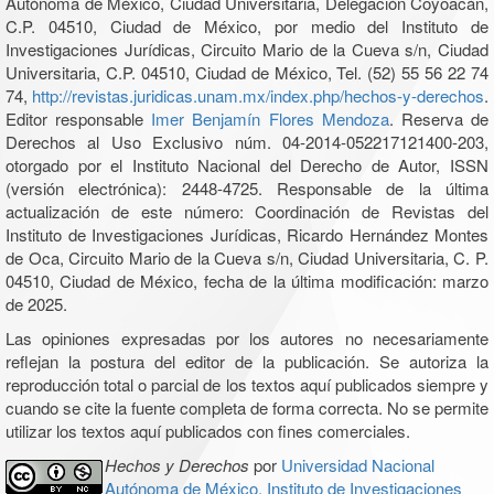
Autónoma de México, Ciudad Universitaria, Delegación Coyoacán,
C.P. 04510, Ciudad de México, por medio del Instituto de
Investigaciones Jurídicas, Circuito Mario de la Cueva s/n, Ciudad
Universitaria, C.P. 04510, Ciudad de México, Tel. (52) 55 56 22 74
74,
http://revistas.juridicas.unam.mx/index.php/hechos-y-derechos
.
Editor responsable
Imer Benjamín Flores Mendoza
. Reserva de
Derechos al Uso Exclusivo núm. 04-2014-052217121400-203,
otorgado por el Instituto Nacional del Derecho de Autor, ISSN
(versión electrónica): 2448-4725. Responsable de la última
actualización de este número: Coordinación de Revistas del
Instituto de Investigaciones Jurídicas, Ricardo Hernández Montes
de Oca, Circuito Mario de la Cueva s/n, Ciudad Universitaria, C. P.
04510, Ciudad de México, fecha de la última modificación: marzo
de 2025.
Las opiniones expresadas por los autores no necesariamente
reflejan la postura del editor de la publicación. Se autoriza la
reproducción total o parcial de los textos aquí publicados siempre y
cuando se cite la fuente completa de forma correcta. No se permite
utilizar los textos aquí publicados con fines comerciales.
Hechos y Derechos
por
Universidad Nacional
Autónoma de México, Instituto de Investigaciones