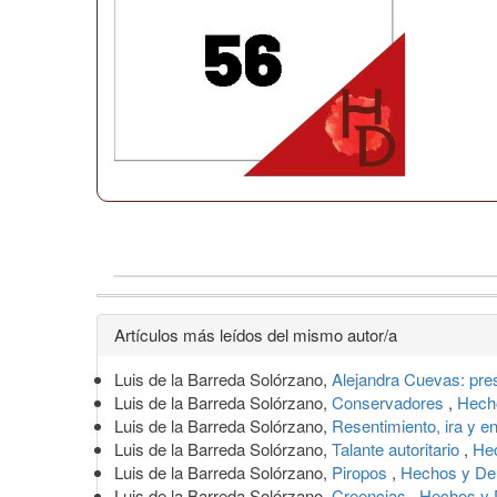
Detalles
Artículos más leídos del mismo autor/a
del
Luis de la Barreda Solórzano,
Alejandra Cuevas: pr
artículo
Luis de la Barreda Solórzano,
Conservadores
,
Hecho
Luis de la Barreda Solórzano,
Resentimiento, ira y e
Luis de la Barreda Solórzano,
Talante autoritario
,
Hec
Luis de la Barreda Solórzano,
Piropos
,
Hechos y Der
Luis de la Barreda Solórzano,
Creencias
,
Hechos y 