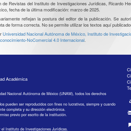
ón de Revistas del Instituto de Investigaciones Jurídicas, Ricardo 
xico, fecha de la última modificación: marzo de 2025.
iamente reflejan la postura del editor de la publicación. Se autoriz
a de forma correcta. No se permite utilizar los textos aquí publicad
r
Universidad Nacional Autónoma de México, Instituto de Investigaci
onocimiento-NoComercial 4.0 Internacional
.
Ci
Ci
idad Académica
C
Te
idad Nacional Autónoma de México (UNAM), todos los derechos
dos pueden ser reproducidos con fines no lucrativos, siempre y cuando
ente completa y su dirección electrónica.
miso previo por escrito de la institución.
el Instituto de Investigaciones Jurídicas.