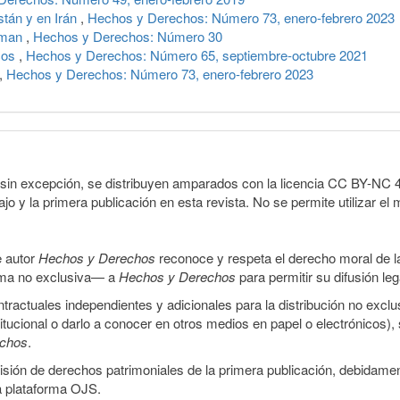
stán y en Irán
,
Hechos y Derechos: Número 73, enero-febrero 2023
sman
,
Hechos y Derechos: Número 30
icos
,
Hechos y Derechos: Número 65, septiembre-octubre 2021
,
Hechos y Derechos: Número 73, enero-febrero 2023
sin excepción, se distribuyen amparados con la licencia CC BY-NC 4.0 
o y la primera publicación en esta revista. No se permite utilizar el 
e autor
Hechos y Derechos
reconoce y respeta el derecho moral de las
orma no exclusiva— a
Hechos y Derechos
para permitir su difusión le
ractuales independientes y adicionales para la distribución no exclus
stitucional o darlo a conocer en otros medios en papel o electrónicos)
echos
.
smisión de derechos patrimoniales de la primera publicación, debidamen
a plataforma OJS.