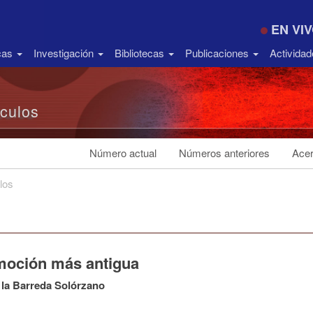
EN VI
icas
Investigación
Bibliotecas
Publicaciones
Activida
ículos
Número actual
Números anteriores
Acer
los
moción más antigua
 la Barreda Solórzano