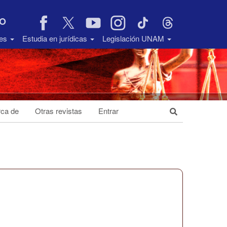
VO
des
Estudia en jurídicas
Legislación UNAM
ca de
Otras revistas
Entrar