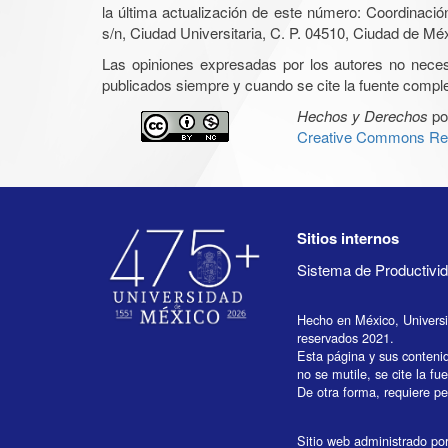
la última actualización de este número: Coordinaci
s/n, Ciudad Universitaria, C. P. 04510, Ciudad de Mé
Las opiniones expresadas por los autores no necesar
publicados siempre y cuando se cite la fuente complet
Hechos y Derechos
po
Creative Commons Rec
Sitios internos
Sistema de Productiv
Hecho en México, Univers
reservados 2021.
Esta página y sus conteni
no se mutile, se cite la fu
De otra forma, requiere per
Sitio web administrado por 