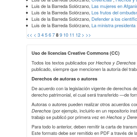
Luis de la Barreda Solórzano,
Las mujeres en Afgani
Luis de la Barreda Solórzano,
Los frutos del ombud
Luis de la Barreda Solórzano,
Defender a los científ
Luis de la Barreda Solórzano,
La ministra presidenta
<<
<
3
4
5
6
7
8
9
10
11
12
>
>>
Uso de licencias Creative Commons (CC)
Todos los textos publicados por
Hechos y Derechos
publicado, siempre que mencionen la autoría del trabaj
Derechos de autoras o autores
De acuerdo con la legislación vigente de derechos d
derecho patrimonial, el cual será transferido —de f
Autoras o autores pueden realizar otros acuerdos cont
Derechos
(por ejemplo, incluirlo en un repositorio in
trabajo se publicó por primera vez en
Hechos y Der
Para todo lo anterior, deben remitir la carta de tran
Este formato debe ser remitido en PDF a través de l