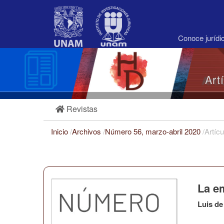
Navegación
principal
Contenido
principal
Conoce juríd
Barra
lateral
Art
Revistas
Inicio
/
Archivos
/
Número 56, marzo-abril 2020
/
Artícu
La e
Luis de