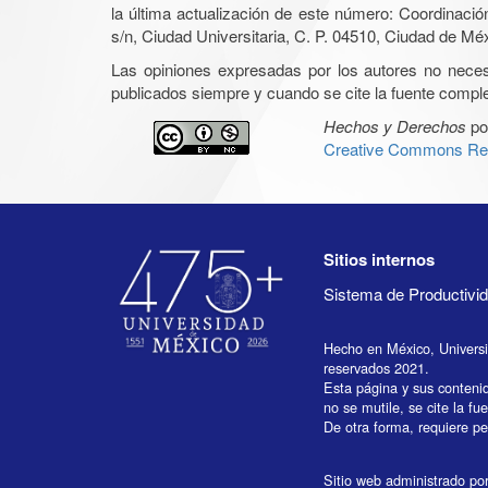
la última actualización de este número: Coordinaci
s/n, Ciudad Universitaria, C. P. 04510, Ciudad de Mé
Las opiniones expresadas por los autores no necesar
publicados siempre y cuando se cite la fuente complet
Hechos y Derechos
po
Creative Commons Rec
Sitios internos
Sistema de Productiv
Hecho en México, Univers
reservados 2021.
Esta página y sus conteni
no se mutile, se cite la fu
De otra forma, requiere per
Sitio web administrado por 