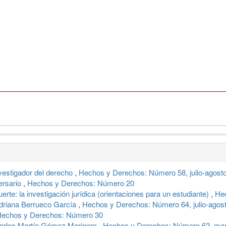
nvestigador del derecho
,
Hechos y Derechos: Número 58, julio-agost
versario
,
Hechos y Derechos: Número 20
uerte: la investigación jurídica (orientaciones para un estudiante)
,
Hec
: Adriana Berrueco García
,
Hechos y Derechos: Número 64, julio-agos
echos y Derechos: Número 30
: Carlos Martín Gómez Marinero
,
Hechos y Derechos: Número 62, marz