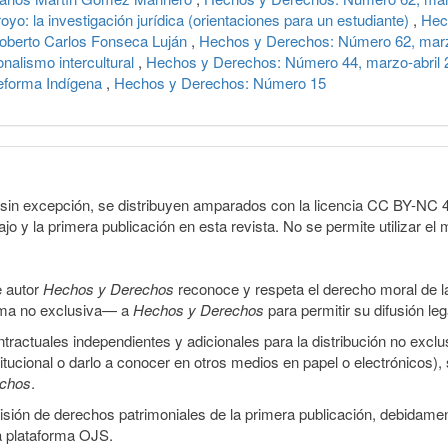
yo: la investigación jurídica (orientaciones para un estudiante)
,
Hec
: Roberto Carlos Fonseca Luján
,
Hechos y Derechos: Número 62, marz
onalismo intercultural
,
Hechos y Derechos: Número 44, marzo-abril 
eforma Indígena
,
Hechos y Derechos: Número 15
sin excepción, se distribuyen amparados con la licencia CC BY-NC 4.0 
o y la primera publicación en esta revista. No se permite utilizar el 
e autor
Hechos y Derechos
reconoce y respeta el derecho moral de las
orma no exclusiva— a
Hechos y Derechos
para permitir su difusión le
ractuales independientes y adicionales para la distribución no exclus
stitucional o darlo a conocer en otros medios en papel o electrónicos)
echos
.
smisión de derechos patrimoniales de la primera publicación, debidamen
a plataforma OJS.