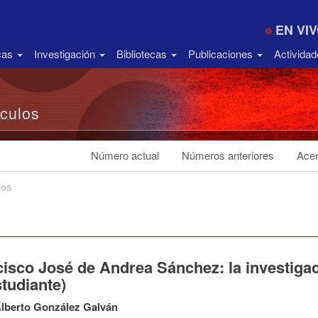
EN VI
icas
Investigación
Bibliotecas
Publicaciones
Activida
ículos
Número actual
Números anteriores
Acer
los
isco José de Andrea Sánchez: la investigaci
tudiante)
lberto González Galván