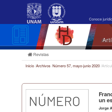
Navegación
principal
Contenido
principal
Conoce juríd
Barra
lateral
Art
Revistas
Inicio
/
Archivos
/
Número 57, mayo-junio 2020
/
Artícu
Franc
un es
Jorge A