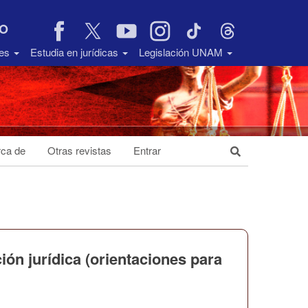
VO
des
Estudia en jurídicas
Legislación UNAM
ca de
Otras revistas
Entrar
ón jurídica (orientaciones para