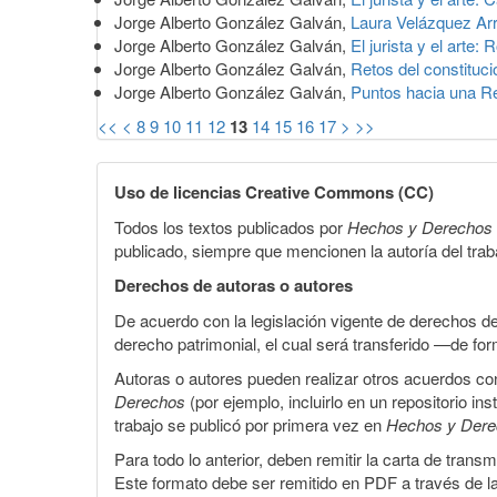
Jorge Alberto González Galván,
Laura Velázquez Arro
Jorge Alberto González Galván,
El jurista y el arte
Jorge Alberto González Galván,
Retos del constituci
Jorge Alberto González Galván,
Puntos hacia una R
<<
<
8
9
10
11
12
13
14
15
16
17
>
>>
Uso de licencias Creative Commons (CC)
Todos los textos publicados por
Hechos y Derechos
publicado, siempre que mencionen la autoría del trabaj
Derechos de autoras o autores
De acuerdo con la legislación vigente de derechos d
derecho patrimonial, el cual será transferido —de f
Autoras o autores pueden realizar otros acuerdos cont
Derechos
(por ejemplo, incluirlo en un repositorio in
trabajo se publicó por primera vez en
Hechos y Der
Para todo lo anterior, deben remitir la carta de tran
Este formato debe ser remitido en PDF a través de l