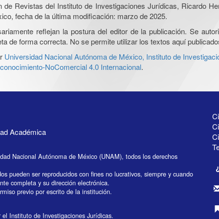
ón de Revistas del Instituto de Investigaciones Jurídicas, Ricardo 
xico, fecha de la última modificación: marzo de 2025.
iamente reflejan la postura del editor de la publicación. Se autoriz
a de forma correcta. No se permite utilizar los textos aquí publicad
r
Universidad Nacional Autónoma de México, Instituto de Investigaci
onocimiento-NoComercial 4.0 Internacional
.
Ci
Ci
idad Académica
C
Te
idad Nacional Autónoma de México (UNAM), todos los derechos
dos pueden ser reproducidos con fines no lucrativos, siempre y cuando
ente completa y su dirección electrónica.
miso previo por escrito de la institución.
el Instituto de Investigaciones Jurídicas.