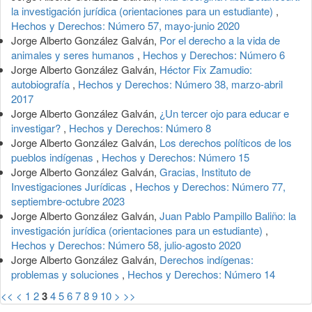
la investigación jurídica (orientaciones para un estudiante)
,
Hechos y Derechos: Número 57, mayo-junio 2020
Jorge Alberto González Galván,
Por el derecho a la vida de
animales y seres humanos
,
Hechos y Derechos: Número 6
Jorge Alberto González Galván,
Héctor Fix Zamudio:
autobiografía
,
Hechos y Derechos: Número 38, marzo-abril
2017
Jorge Alberto González Galván,
¿Un tercer ojo para educar e
investigar?
,
Hechos y Derechos: Número 8
Jorge Alberto González Galván,
Los derechos políticos de los
pueblos indígenas
,
Hechos y Derechos: Número 15
Jorge Alberto González Galván,
Gracias, Instituto de
Investigaciones Jurídicas
,
Hechos y Derechos: Número 77,
septiembre-octubre 2023
Jorge Alberto González Galván,
Juan Pablo Pampillo Baliño: la
investigación jurídica (orientaciones para un estudiante)
,
Hechos y Derechos: Número 58, julio-agosto 2020
Jorge Alberto González Galván,
Derechos indígenas:
problemas y soluciones
,
Hechos y Derechos: Número 14
<<
<
1
2
3
4
5
6
7
8
9
10
>
>>