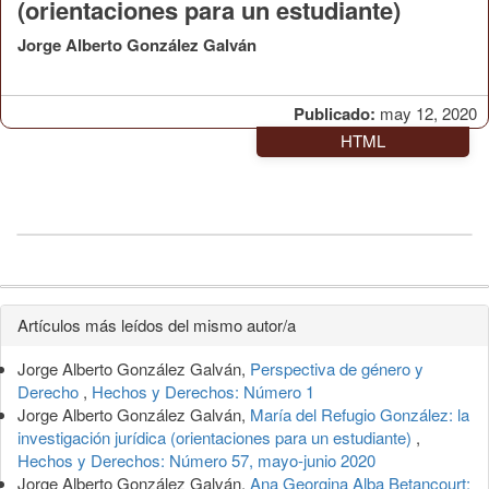
(orientaciones para un estudiante)
Jorge Alberto González Galván
Publicado:
may 12, 2020
HTML
Detalles
Artículos más leídos del mismo autor/a
del
Jorge Alberto González Galván,
Perspectiva de género y
artículo
Derecho
,
Hechos y Derechos: Número 1
Jorge Alberto González Galván,
María del Refugio González: la
investigación jurídica (orientaciones para un estudiante)
,
Hechos y Derechos: Número 57, mayo-junio 2020
Jorge Alberto González Galván,
Ana Georgina Alba Betancourt: