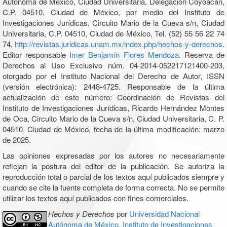
Autónoma de México, Ciudad Universitaria, Delegación Coyoacán,
C.P. 04510, Ciudad de México, por medio del Instituto de
Investigaciones Jurídicas, Circuito Mario de la Cueva s/n, Ciudad
Universitaria, C.P. 04510, Ciudad de México, Tel. (52) 55 56 22 74
74,
http://revistas.juridicas.unam.mx/index.php/hechos-y-derechos
.
Editor responsable
Imer Benjamín Flores Mendoza
. Reserva de
Derechos al Uso Exclusivo núm. 04-2014-052217121400-203,
otorgado por el Instituto Nacional del Derecho de Autor, ISSN
(versión electrónica): 2448-4725. Responsable de la última
actualización de este número: Coordinación de Revistas del
Instituto de Investigaciones Jurídicas, Ricardo Hernández Montes
de Oca, Circuito Mario de la Cueva s/n, Ciudad Universitaria, C. P.
04510, Ciudad de México, fecha de la última modificación: marzo
de 2025.
Las opiniones expresadas por los autores no necesariamente
reflejan la postura del editor de la publicación. Se autoriza la
reproducción total o parcial de los textos aquí publicados siempre y
cuando se cite la fuente completa de forma correcta. No se permite
utilizar los textos aquí publicados con fines comerciales.
Hechos y Derechos
por
Universidad Nacional
Autónoma de México, Instituto de Investigaciones