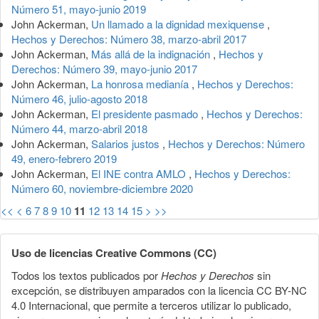
Número 51, mayo-junio 2019
John Ackerman,
Un llamado a la dignidad mexiquense
,
Hechos y Derechos: Número 38, marzo-abril 2017
John Ackerman,
Más allá de la indignación
,
Hechos y
Derechos: Número 39, mayo-junio 2017
John Ackerman,
La honrosa medianía
,
Hechos y Derechos:
Número 46, julio-agosto 2018
John Ackerman,
El presidente pasmado
,
Hechos y Derechos:
Número 44, marzo-abril 2018
John Ackerman,
Salarios justos
,
Hechos y Derechos: Número
49, enero-febrero 2019
John Ackerman,
El INE contra AMLO
,
Hechos y Derechos:
Número 60, noviembre-diciembre 2020
<<
<
6
7
8
9
10
11
12
13
14
15
>
>>
Uso de licencias Creative Commons (CC)
Todos los textos publicados por
Hechos y Derechos
sin
excepción, se distribuyen amparados con la licencia CC BY-NC
4.0 Internacional, que permite a terceros utilizar lo publicado,