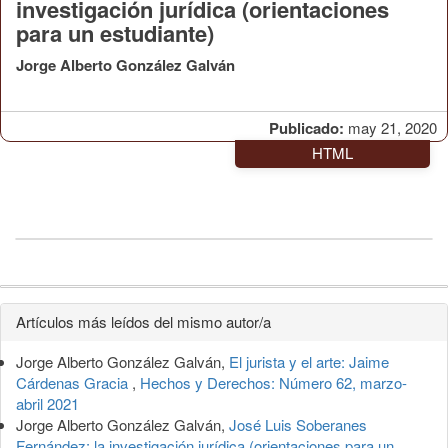
investigación jurídica (orientaciones
para un estudiante)
Jorge Alberto González Galván
Publicado:
may 21, 2020
HTML
Detalles
Artículos más leídos del mismo autor/a
del
Jorge Alberto González Galván,
El jurista y el arte: Jaime
artículo
Cárdenas Gracia
,
Hechos y Derechos: Número 62, marzo-
abril 2021
Jorge Alberto González Galván,
José Luis Soberanes
Fernández: la investigación jurídica (orientaciones para un