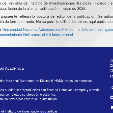
ón de Revistas del Instituto de Investigaciones Jurídicas, Ricardo 
xico, fecha de la última modificación: marzo de 2025.
iamente reflejan la postura del editor de la publicación. Se autoriz
a de forma correcta. No se permite utilizar los textos aquí publicad
r
Universidad Nacional Autónoma de México, Instituto de Investigaci
onocimiento-NoComercial 4.0 Internacional
.
Ci
Ci
idad Académica
C
Te
idad Nacional Autónoma de México (UNAM), todos los derechos
dos pueden ser reproducidos con fines no lucrativos, siempre y cuando
ente completa y su dirección electrónica.
miso previo por escrito de la institución.
el Instituto de Investigaciones Jurídicas.