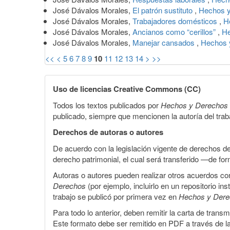
José Dávalos Morales,
El patrón sustituto
,
Hechos y
José Dávalos Morales,
Trabajadores domésticos
,
H
José Dávalos Morales,
Ancianos como “cerillos”
,
He
José Dávalos Morales,
Manejar cansados
,
Hechos y
<<
<
5
6
7
8
9
10
11
12
13
14
>
>>
Uso de licencias Creative Commons (CC)
Todos los textos publicados por
Hechos y Derechos
publicado, siempre que mencionen la autoría del trabaj
Derechos de autoras o autores
De acuerdo con la legislación vigente de derechos d
derecho patrimonial, el cual será transferido —de f
Autoras o autores pueden realizar otros acuerdos cont
Derechos
(por ejemplo, incluirlo en un repositorio in
trabajo se publicó por primera vez en
Hechos y Der
Para todo lo anterior, deben remitir la carta de tran
Este formato debe ser remitido en PDF a través de l