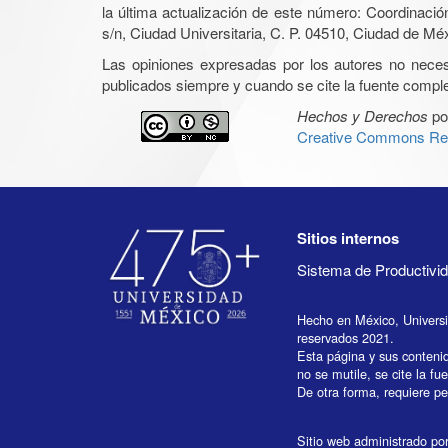
la última actualización de este número: Coordinaci
s/n, Ciudad Universitaria, C. P. 04510, Ciudad de Mé
Las opiniones expresadas por los autores no necesar
publicados siempre y cuando se cite la fuente complet
Hechos y Derechos
po
Creative Commons Rec
Sitios internos
Sistema de Productiv
Hecho en México, Univers
reservados 2021.
Esta página y sus conteni
no se mutile, se cite la fu
De otra forma, requiere per
Sitio web administrado por 