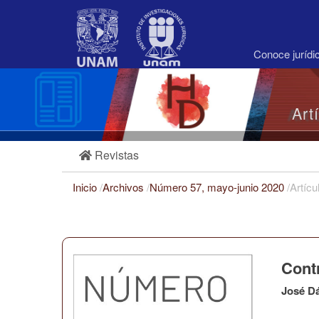
Navegación
principal
Contenido
principal
Conoce juríd
Barra
lateral
Art
Revistas
Inicio
/
Archivos
/
Número 57, mayo-junio 2020
/
Artícu
Contr
José D