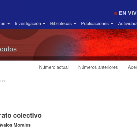
EN VI
icas
Investigación
Bibliotecas
Publicaciones
Activida
ículos
Número actual
Números anteriores
Acer
los
ato colectivo
ávalos Morales