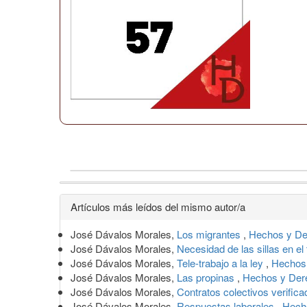
Detalles
Artículos más leídos del mismo autor/a
del
José Dávalos Morales,
Los migrantes
,
Hechos y De
artículo
José Dávalos Morales,
Necesidad de las sillas en el
José Dávalos Morales,
Tele-trabajo a la ley
,
Hechos 
José Dávalos Morales,
Las propinas
,
Hechos y Der
José Dávalos Morales,
Contratos colectivos verific
José Dávalos Morales,
Respuestas laborales
,
Hech