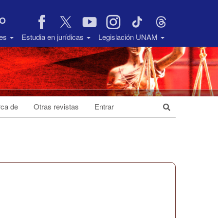
VO
des
Estudia en jurídicas
Legislación UNAM
ca de
Otras revistas
Entrar