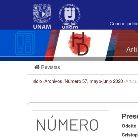
Navegación
principal
Contenido
principal
Conoce juríd
Barra
lateral
Art
Revistas
Inicio
/
Archivos
/
Número 57, mayo-junio 2020
/
Artícu
Pres
Odette
Cristop