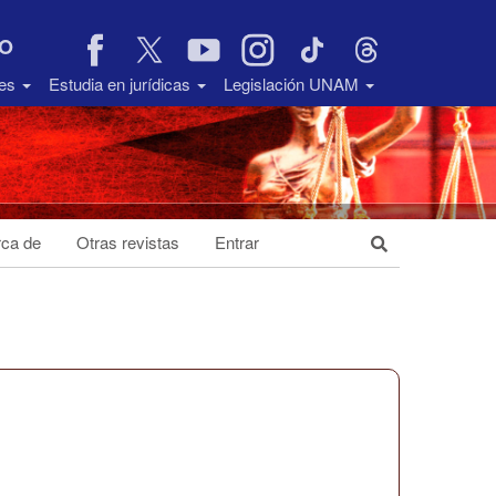
VO
des
Estudia en jurídicas
Legislación UNAM
ca de
Otras revistas
Entrar