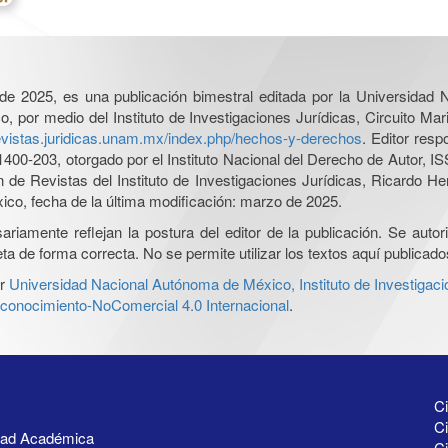
l de 2025, es una publicación bimestral editada por la Universidad
por medio del Instituto de Investigaciones Jurídicas, Circuito Mari
revistas.juridicas.unam.mx/index.php/hechos-y-derechos
. Editor res
0-203, otorgado por el Instituto Nacional del Derecho de Autor, IS
ón de Revistas del Instituto de Investigaciones Jurídicas, Ricardo 
xico, fecha de la última modificación: marzo de 2025.
iamente reflejan la postura del editor de la publicación. Se autoriz
a de forma correcta. No se permite utilizar los textos aquí publicad
r
Universidad Nacional Autónoma de México, Instituto de Investigaci
onocimiento-NoComercial 4.0 Internacional
.
Ci
Ci
idad Académica
C