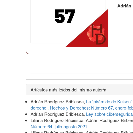
Adrián 
Detalles
Artículos más leídos del mismo autor/a
del
Adrián Rodríguez Bribiesca,
La “pirámide de Kelsen”
artículo
derecho
,
Hechos y Derechos: Número 67, enero-feb
Adrián Rodríguez Bribiesca,
Ley sobre cibersegurida
Liliana Rodríguez Bribiesca, Adrián Rodríguez Bribi
Número 64, julio-agosto 2021
Liliana Rodríguez Bribiesca, Adrián Rodríguez Bribi