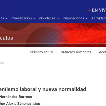
EN VI
icas
Investigación
Bibliotecas
Publicaciones
Activida
ículos
Número actual
Números anteriores
Acer
los
entismo laboral y nueva normalidad
 Hernández Barroso
her Alexis Sánchez Islas