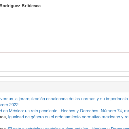
Rodríguez Bribiesca
 versus la jerarquización escalonada de las normas y su importancia 
rero 2022
d en México: un reto pendiente
,
Hechos y Derechos: Número 74, mar
esca,
Igualdad de género en el ordenamiento normativo mexicano y reto
esca,
El voto electrónico: ventajas y desventajas
,
Hechos y Derechos