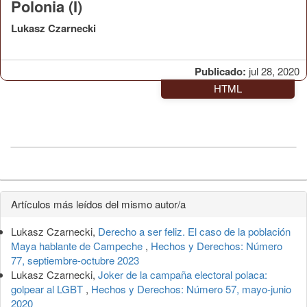
Polonia (I)
Lukasz Czarnecki
Publicado:
jul 28, 2020
HTML
Detalles
Artículos más leídos del mismo autor/a
del
Lukasz Czarnecki,
Derecho a ser feliz. El caso de la población
artículo
Maya hablante de Campeche
,
Hechos y Derechos: Número
77, septiembre-octubre 2023
Lukasz Czarnecki,
Joker de la campaña electoral polaca:
golpear al LGBT
,
Hechos y Derechos: Número 57, mayo-junio
2020