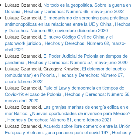
Lukasz Czarnecki,
No todo es la geopolítica. Sobre la guerra en
Ucrania
,
Hechos y Derechos: Número 69, mayo-junio 2022
Lukasz Czarnecki,
El mecanismo de screening para prácticas
antimonopólicas en las relaciones entre la UE y China
,
Hechos
y Derechos: Número 60, noviembre-diciembre 2020
Lukasz Czarnecki,
El nuevo Código Civil de China y el
patchwork jurídico
,
Hechos y Derechos: Número 62, marzo-
abril 2021
Lukasz Czarnecki,
El Poder Judicial de Polonia en tiempos de
pandemia
,
Hechos y Derechos: Número 57, mayo-junio 2020
Lukasz Czarnecki, Grzegorz Krawiec,
El defensor del pueblo
(ombudsman) en Polonia
,
Hechos y Derechos: Número 67,
enero-febrero 2022
Lukasz Czarnecki,
Rule of Law y democracia en tiempos de
Covid-19: el caso de Polonia
,
Hechos y Derechos: Número 56,
marzo-abril 2020
Lukasz Czarnecki,
Las granjas marinas de energía eólica en el
mar Báltico. ¿Nuevas oportunidades de inversión para México?
,
Hechos y Derechos: Número 61, enero-febrero 2021
Lukasz Czarnecki,
Acuerdo sobre libre comercio entre la Unión
Europea y Vietnam: ¿una panacea para el covid-19?
,
Hechos y