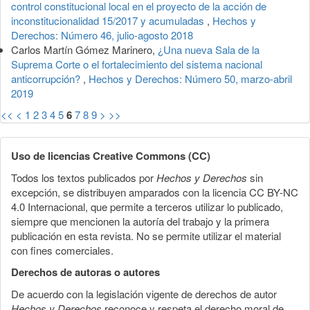
control constitucional local en el proyecto de la acción de
inconstitucionalidad 15/2017 y acumuladas
,
Hechos y
Derechos: Número 46, julio-agosto 2018
Carlos Martín Gómez Marinero,
¿Una nueva Sala de la
Suprema Corte o el fortalecimiento del sistema nacional
anticorrupción?
,
Hechos y Derechos: Número 50, marzo-abril
2019
<<
<
1
2
3
4
5
6
7
8
9
>
>>
Uso de licencias Creative Commons (CC)
Todos los textos publicados por
Hechos y Derechos
sin
excepción, se distribuyen amparados con la licencia CC BY-NC
4.0 Internacional, que permite a terceros utilizar lo publicado,
siempre que mencionen la autoría del trabajo y la primera
publicación en esta revista. No se permite utilizar el material
con fines comerciales.
Derechos de autoras o autores
De acuerdo con la legislación vigente de derechos de autor
Hechos y Derechos
reconoce y respeta el derecho moral de