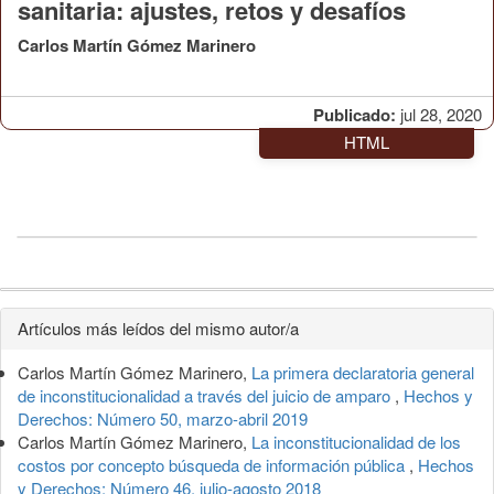
sanitaria: ajustes, retos y desafíos
Carlos Martín Gómez Marinero
Publicado:
jul 28, 2020
HTML
Detalles
Artículos más leídos del mismo autor/a
del
Carlos Martín Gómez Marinero,
La primera declaratoria general
artículo
de inconstitucionalidad a través del juicio de amparo
,
Hechos y
Derechos: Número 50, marzo-abril 2019
Carlos Martín Gómez Marinero,
La inconstitucionalidad de los
costos por concepto búsqueda de información pública
,
Hechos
y Derechos: Número 46, julio-agosto 2018