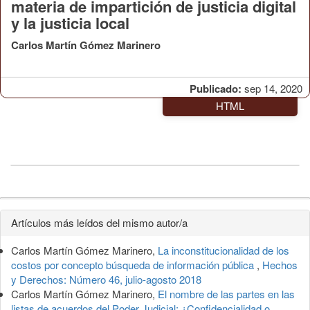
materia de impartición de justicia digital
y la justicia local
Carlos Martín Gómez Marinero
Publicado:
sep 14, 2020
HTML
Detalles
Artículos más leídos del mismo autor/a
del
Carlos Martín Gómez Marinero,
La inconstitucionalidad de los
artículo
costos por concepto búsqueda de información pública
,
Hechos
y Derechos: Número 46, julio-agosto 2018
Carlos Martín Gómez Marinero,
El nombre de las partes en las
listas de acuerdos del Poder Judicial: ¿Confidencialidad o