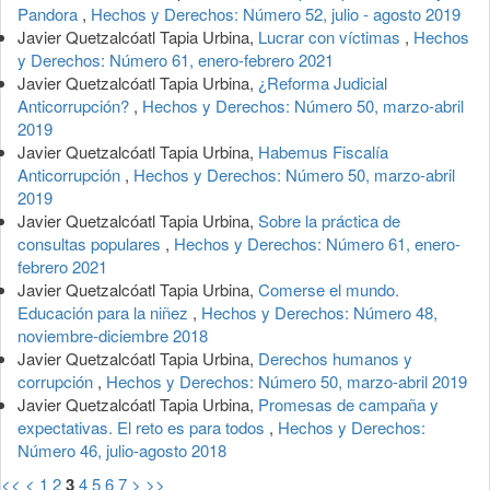
Pandora
,
Hechos y Derechos: Número 52, julio - agosto 2019
Javier Quetzalcóatl Tapia Urbina,
Lucrar con víctimas
,
Hechos
y Derechos: Número 61, enero-febrero 2021
Javier Quetzalcóatl Tapia Urbina,
¿Reforma Judicial
Anticorrupción?
,
Hechos y Derechos: Número 50, marzo-abril
2019
Javier Quetzalcóatl Tapia Urbina,
Habemus Fiscalía
Anticorrupción
,
Hechos y Derechos: Número 50, marzo-abril
2019
Javier Quetzalcóatl Tapia Urbina,
Sobre la práctica de
consultas populares
,
Hechos y Derechos: Número 61, enero-
febrero 2021
Javier Quetzalcóatl Tapia Urbina,
Comerse el mundo.
Educación para la niñez
,
Hechos y Derechos: Número 48,
noviembre-diciembre 2018
Javier Quetzalcóatl Tapia Urbina,
Derechos humanos y
corrupción
,
Hechos y Derechos: Número 50, marzo-abril 2019
Javier Quetzalcóatl Tapia Urbina,
Promesas de campaña y
expectativas. El reto es para todos
,
Hechos y Derechos:
Número 46, julio-agosto 2018
<<
<
1
2
3
4
5
6
7
>
>>