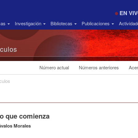
EN VI
icas
Investigación
Bibliotecas
Publicaciones
Activida
ículos
Número actual
Números anteriores
Acer
ículos
ño que comienza
ávalos Morales