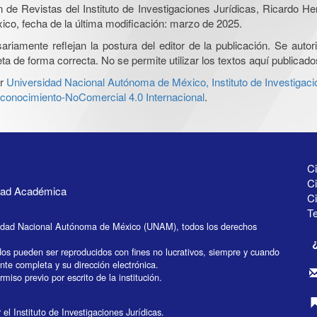
ón de Revistas del Instituto de Investigaciones Jurídicas, Ricardo 
xico, fecha de la última modificación: marzo de 2025.
iamente reflejan la postura del editor de la publicación. Se autoriz
a de forma correcta. No se permite utilizar los textos aquí publicad
r
Universidad Nacional Autónoma de México, Instituto de Investigaci
onocimiento-NoComercial 4.0 Internacional
.
Ci
Ci
idad Académica
C
Te
idad Nacional Autónoma de México (UNAM), todos los derechos
dos pueden ser reproducidos con fines no lucrativos, siempre y cuando
ente completa y su dirección electrónica.
miso previo por escrito de la institución.
el Instituto de Investigaciones Jurídicas.