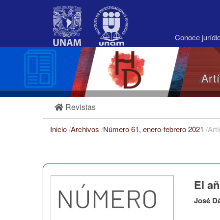
Navegación
principal
Contenido
principal
Conoce juríd
Barra
lateral
Art
Revistas
Inicio
/
Archivos
/
Número 61, enero-febrero 2021
/
Art
El a
José D