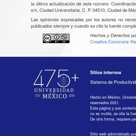
la última actualización de este número: Coordinaci
s/n, Ciudad Universitaria, C. P. 04510, Ciudad de Mé
Las opiniones expresadas por los autores no necesar
publicados siempre y cuando se cite la fuente complet
Hechos y Derechos
po
Creative Commons Rec
Sitios internos
Sistema de Productiv
Hecho en México, Univers
reservados 2021.
Esta página y sus conteni
no se mutile, se cite la fu
De otra forma, requiere per
Sitio web administrado por 