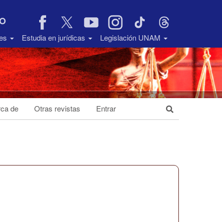
VO
des
Estudia en jurídicas
Legislación UNAM
ca de
Otras revistas
Entrar