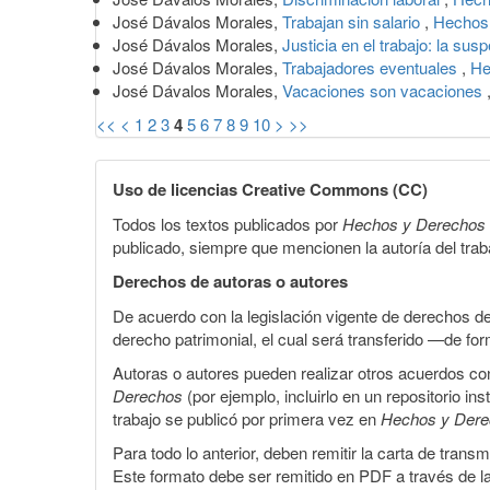
José Dávalos Morales,
Trabajan sin salario
,
Hechos 
José Dávalos Morales,
Justicia en el trabajo: la sus
José Dávalos Morales,
Trabajadores eventuales
,
He
José Dávalos Morales,
Vacaciones son vacaciones
<<
<
1
2
3
4
5
6
7
8
9
10
>
>>
Uso de licencias Creative Commons (CC)
Todos los textos publicados por
Hechos y Derechos
publicado, siempre que mencionen la autoría del trabaj
Derechos de autoras o autores
De acuerdo con la legislación vigente de derechos d
derecho patrimonial, el cual será transferido —de f
Autoras o autores pueden realizar otros acuerdos cont
Derechos
(por ejemplo, incluirlo en un repositorio in
trabajo se publicó por primera vez en
Hechos y Der
Para todo lo anterior, deben remitir la carta de tran
Este formato debe ser remitido en PDF a través de l