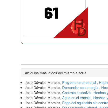
Detalles
Artículos más leídos del mismo autor/a
del
José Dávalos Morales,
Proyecto empresarial
,
Hecho
artículo
José Dávalos Morales,
Demandar con energía
,
Hec
José Dávalos Morales,
Contrato colectivo
,
Hechos y
José Dávalos Morales,
Agua en el trabajo
,
Hechos y
José Dávalos Morales,
Pago del aguinaldo sin contr
José Dávalos Morales,
Discriminación laboral
,
Hech