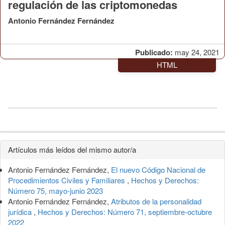
regulación de las criptomonedas
Antonio Fernández Fernández
Publicado:
may 24, 2021
HTML
Detalles
Artículos más leídos del mismo autor/a
del
Antonio Fernández Fernández,
El nuevo Código Nacional de
artículo
Procedimientos Civiles y Familiares
,
Hechos y Derechos:
Número 75, mayo-junio 2023
Antonio Fernández Fernández,
Atributos de la personalidad
jurídica
,
Hechos y Derechos: Número 71, septiembre-octubre
2022