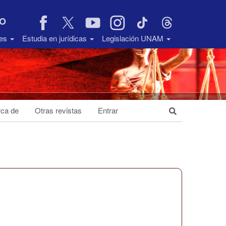
VO
des
Estudia en jurídicas
Legislación UNAM
ca de
Otras revistas
Entrar