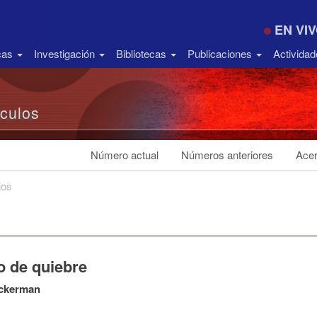
EN VI
icas
Investigación
Bibliotecas
Publicaciones
Activida
ículos
Número actual
Números anteriores
Acer
los
o de quiebre
ckerman