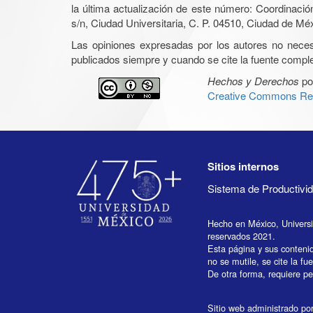
la última actualización de este número: Coordinaci
s/n, Ciudad Universitaria, C. P. 04510, Ciudad de Mé
Las opiniones expresadas por los autores no necesar
publicados siempre y cuando se cite la fuente complet
Hechos y Derechos
po
Creative Commons Rec
Sitios internos
Sistema de Productiv
Hecho en México, Univers
reservados 2021.
Esta página y sus conteni
no se mutile, se cite la fu
De otra forma, requiere per
Sitio web administrado por 