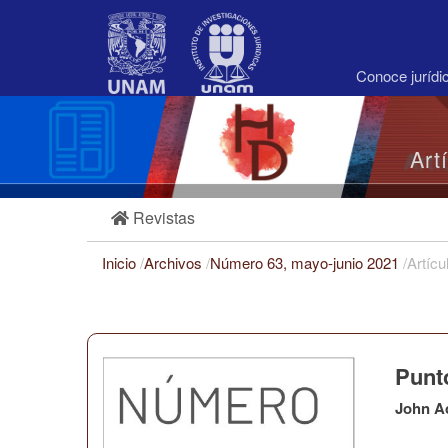
Navegación
principal
Contenido
principal
Conoce juríd
Barra
lateral
Art
Revistas
Inicio
/
Archivos
/
Número 63, mayo-junio 2021
/
Artícu
Punt
John A