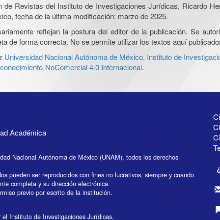
ón de Revistas del Instituto de Investigaciones Jurídicas, Ricardo 
xico, fecha de la última modificación: marzo de 2025.
iamente reflejan la postura del editor de la publicación. Se autoriz
a de forma correcta. No se permite utilizar los textos aquí publicad
r
Universidad Nacional Autónoma de México, Instituto de Investigaci
onocimiento-NoComercial 4.0 Internacional
.
Ci
Ci
idad Académica
C
Te
idad Nacional Autónoma de México (UNAM), todos los derechos
dos pueden ser reproducidos con fines no lucrativos, siempre y cuando
ente completa y su dirección electrónica.
miso previo por escrito de la institución.
el Instituto de Investigaciones Jurídicas.