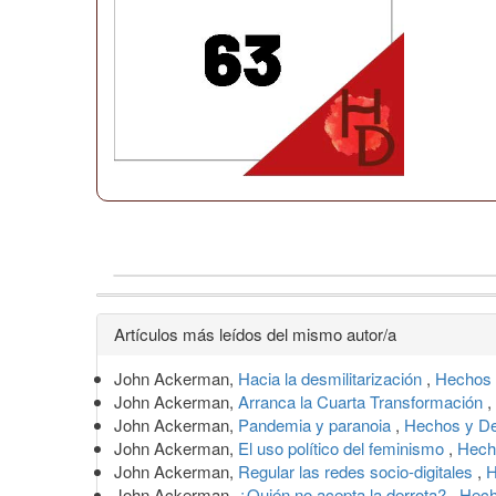
Detalles
Artículos más leídos del mismo autor/a
del
John Ackerman,
Hacia la desmilitarización
,
Hechos 
artículo
John Ackerman,
Arranca la Cuarta Transformación
,
John Ackerman,
Pandemia y paranoia
,
Hechos y De
John Ackerman,
El uso político del feminismo
,
Hech
John Ackerman,
Regular las redes socio-digitales
,
H
John Ackerman,
¿Quién no acepta la derrota?
,
Hech