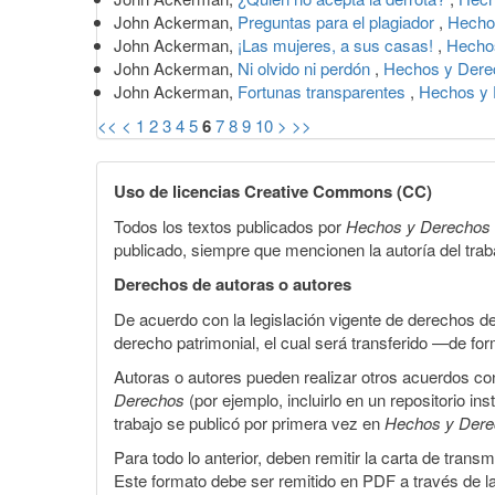
John Ackerman,
Preguntas para el plagiador
,
Hecho
John Ackerman,
¡Las mujeres, a sus casas!
,
Hechos
John Ackerman,
Ni olvido ni perdón
,
Hechos y Derec
John Ackerman,
Fortunas transparentes
,
Hechos y 
<<
<
1
2
3
4
5
6
7
8
9
10
>
>>
Uso de licencias Creative Commons (CC)
Todos los textos publicados por
Hechos y Derechos
publicado, siempre que mencionen la autoría del trabaj
Derechos de autoras o autores
De acuerdo con la legislación vigente de derechos d
derecho patrimonial, el cual será transferido —de f
Autoras o autores pueden realizar otros acuerdos cont
Derechos
(por ejemplo, incluirlo en un repositorio in
trabajo se publicó por primera vez en
Hechos y Der
Para todo lo anterior, deben remitir la carta de tran
Este formato debe ser remitido en PDF a través de l