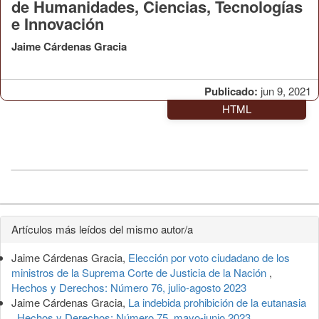
de Humanidades, Ciencias, Tecnologías
e Innovación
Jaime Cárdenas Gracia
Publicado:
jun 9, 2021
HTML
Detalles
Artículos más leídos del mismo autor/a
del
Jaime Cárdenas Gracia,
Elección por voto ciudadano de los
artículo
ministros de la Suprema Corte de Justicia de la Nación
,
Hechos y Derechos: Número 76, julio-agosto 2023
Jaime Cárdenas Gracia,
La indebida prohibición de la eutanasia
,
Hechos y Derechos: Número 75, mayo-junio 2023