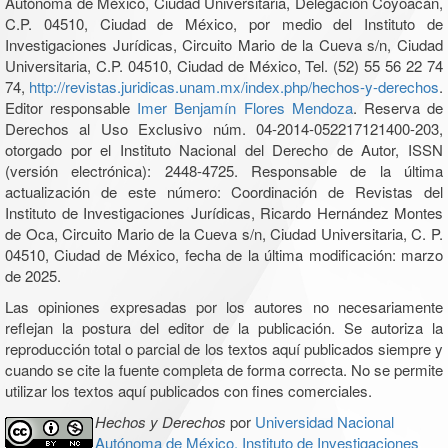
Autónoma de México, Ciudad Universitaria, Delegación Coyoacán,
C.P. 04510, Ciudad de México, por medio del Instituto de
Investigaciones Jurídicas, Circuito Mario de la Cueva s/n, Ciudad
Universitaria, C.P. 04510, Ciudad de México, Tel. (52) 55 56 22 74
74,
http://revistas.juridicas.unam.mx/index.php/hechos-y-derechos
.
Editor responsable
Imer Benjamín Flores Mendoza
. Reserva de
Derechos al Uso Exclusivo núm. 04-2014-052217121400-203,
otorgado por el Instituto Nacional del Derecho de Autor, ISSN
(versión electrónica): 2448-4725. Responsable de la última
actualización de este número: Coordinación de Revistas del
Instituto de Investigaciones Jurídicas, Ricardo Hernández Montes
de Oca, Circuito Mario de la Cueva s/n, Ciudad Universitaria, C. P.
04510, Ciudad de México, fecha de la última modificación: marzo
de 2025.
Las opiniones expresadas por los autores no necesariamente
reflejan la postura del editor de la publicación. Se autoriza la
reproducción total o parcial de los textos aquí publicados siempre y
cuando se cite la fuente completa de forma correcta. No se permite
utilizar los textos aquí publicados con fines comerciales.
Hechos y Derechos
por
Universidad Nacional
Autónoma de México, Instituto de Investigaciones