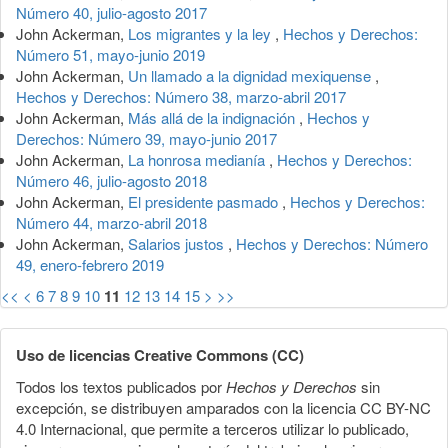
Número 40, julio-agosto 2017
John Ackerman,
Los migrantes y la ley
,
Hechos y Derechos:
Número 51, mayo-junio 2019
John Ackerman,
Un llamado a la dignidad mexiquense
,
Hechos y Derechos: Número 38, marzo-abril 2017
John Ackerman,
Más allá de la indignación
,
Hechos y
Derechos: Número 39, mayo-junio 2017
John Ackerman,
La honrosa medianía
,
Hechos y Derechos:
Número 46, julio-agosto 2018
John Ackerman,
El presidente pasmado
,
Hechos y Derechos:
Número 44, marzo-abril 2018
John Ackerman,
Salarios justos
,
Hechos y Derechos: Número
49, enero-febrero 2019
<<
<
6
7
8
9
10
11
12
13
14
15
>
>>
Uso de licencias Creative Commons (CC)
Todos los textos publicados por
Hechos y Derechos
sin
excepción, se distribuyen amparados con la licencia CC BY-NC
4.0 Internacional, que permite a terceros utilizar lo publicado,