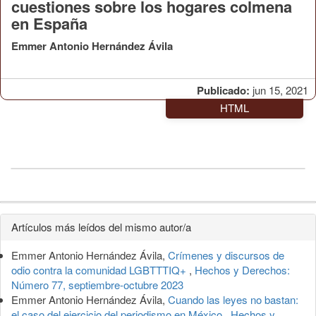
cuestiones sobre los hogares colmena
en España
Emmer Antonio Hernández Ávila
Publicado:
jun 15, 2021
HTML
Detalles
Artículos más leídos del mismo autor/a
del
Emmer Antonio Hernández Ávila,
Crímenes y discursos de
artículo
odio contra la comunidad LGBTTTIQ+
,
Hechos y Derechos:
Número 77, septiembre-octubre 2023
Emmer Antonio Hernández Ávila,
Cuando las leyes no bastan:
el caso del ejercicio del periodismo en México
,
Hechos y