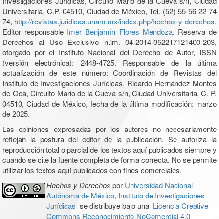
Investigaciones Jurídicas, Circuito Mario de la Cueva s/n, Ciudad
Universitaria, C.P. 04510, Ciudad de México, Tel. (52) 55 56 22 74
74,
http://revistas.juridicas.unam.mx/index.php/hechos-y-derechos
.
Editor responsable
Imer Benjamín Flores Mendoza
. Reserva de
Derechos al Uso Exclusivo núm. 04-2014-052217121400-203,
otorgado por el Instituto Nacional del Derecho de Autor, ISSN
(versión electrónica): 2448-4725. Responsable de la última
actualización de este número: Coordinación de Revistas del
Instituto de Investigaciones Jurídicas, Ricardo Hernández Montes
de Oca, Circuito Mario de la Cueva s/n, Ciudad Universitaria, C. P.
04510, Ciudad de México, fecha de la última modificación: marzo
de 2025.
Las opiniones expresadas por los autores no necesariamente
reflejan la postura del editor de la publicación. Se autoriza la
reproducción total o parcial de los textos aquí publicados siempre y
cuando se cite la fuente completa de forma correcta. No se permite
utilizar los textos aquí publicados con fines comerciales.
Hechos y Derechos
por
Universidad Nacional
Autónoma de México, Instituto de Investigaciones
Jurídicas
se distribuye bajo una
Licencia Creative
Commons Reconocimiento-NoComercial 4.0