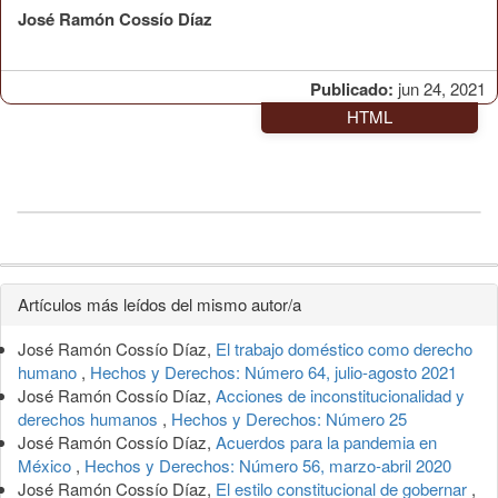
José Ramón Cossío Díaz
Publicado:
jun 24, 2021
HTML
Detalles
Artículos más leídos del mismo autor/a
del
José Ramón Cossío Díaz,
El trabajo doméstico como derecho
artículo
humano
,
Hechos y Derechos: Número 64, julio-agosto 2021
José Ramón Cossío Díaz,
Acciones de inconstitucionalidad y
derechos humanos
,
Hechos y Derechos: Número 25
José Ramón Cossío Díaz,
Acuerdos para la pandemia en
México
,
Hechos y Derechos: Número 56, marzo-abril 2020
José Ramón Cossío Díaz,
El estilo constitucional de gobernar
,