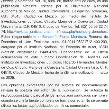
Hechos y Derechos
, vol. 16, núm. 86, marzo-abril de 2025, es una
publicación bimestral editada por la Universidad Nacional
Autónoma de México, Ciudad Universitaria, Delegación Coyoacán,
C.P. 04510, Ciudad de México, por medio del Instituto de
Investigaciones Jurídicas, Circuito Mario de la Cueva s/n, Ciudad
Universitaria, C.P. 04510, Ciudad de México, Tel. (52) 55 56 22 74
74,
http://revistas.juridicas.unam.mx/index.php/hechos-y-derechos
.
Editor responsable
Imer Benjamín Flores Mendoza
. Reserva de
Derechos al Uso Exclusivo núm. 04-2014-052217121400-203,
otorgado por el Instituto Nacional del Derecho de Autor, ISSN
(versión electrónica): 2448-4725. Responsable de la última
actualización de este número: Coordinación de Revistas del
Instituto de Investigaciones Jurídicas, Ricardo Hernández Montes
de Oca, Circuito Mario de la Cueva s/n, Ciudad Universitaria, C. P.
04510, Ciudad de México, fecha de la última modificación: marzo
de 2025.
Las opiniones expresadas por los autores no necesariamente
reflejan la postura del editor de la publicación. Se autoriza la
reproducción total o parcial de los textos aquí publicados siempre y
cuando se cite la fuente completa de forma correcta. No se permite
utilizar los textos aquí publicados con fines comerciales.