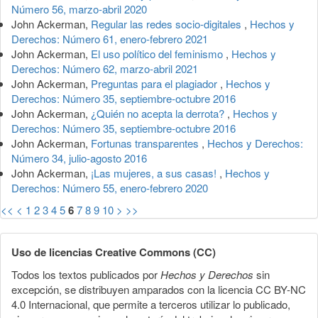
Número 56, marzo-abril 2020
John Ackerman,
Regular las redes socio-digitales
,
Hechos y
Derechos: Número 61, enero-febrero 2021
John Ackerman,
El uso político del feminismo
,
Hechos y
Derechos: Número 62, marzo-abril 2021
John Ackerman,
Preguntas para el plagiador
,
Hechos y
Derechos: Número 35, septiembre-octubre 2016
John Ackerman,
¿Quién no acepta la derrota?
,
Hechos y
Derechos: Número 35, septiembre-octubre 2016
John Ackerman,
Fortunas transparentes
,
Hechos y Derechos:
Número 34, julio-agosto 2016
John Ackerman,
¡Las mujeres, a sus casas!
,
Hechos y
Derechos: Número 55, enero-febrero 2020
<<
<
1
2
3
4
5
6
7
8
9
10
>
>>
Uso de licencias Creative Commons (CC)
Todos los textos publicados por
Hechos y Derechos
sin
excepción, se distribuyen amparados con la licencia CC BY-NC
4.0 Internacional, que permite a terceros utilizar lo publicado,