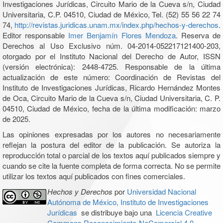
Investigaciones Jurídicas, Circuito Mario de la Cueva s/n, Ciudad
Universitaria, C.P. 04510, Ciudad de México, Tel. (52) 55 56 22 74
74,
http://revistas.juridicas.unam.mx/index.php/hechos-y-derechos
.
Editor responsable
Imer Benjamín Flores Mendoza
. Reserva de
Derechos al Uso Exclusivo núm. 04-2014-052217121400-203,
otorgado por el Instituto Nacional del Derecho de Autor, ISSN
(versión electrónica): 2448-4725. Responsable de la última
actualización de este número: Coordinación de Revistas del
Instituto de Investigaciones Jurídicas, Ricardo Hernández Montes
de Oca, Circuito Mario de la Cueva s/n, Ciudad Universitaria, C. P.
04510, Ciudad de México, fecha de la última modificación: marzo
de 2025.
Las opiniones expresadas por los autores no necesariamente
reflejan la postura del editor de la publicación. Se autoriza la
reproducción total o parcial de los textos aquí publicados siempre y
cuando se cite la fuente completa de forma correcta. No se permite
utilizar los textos aquí publicados con fines comerciales.
Hechos y Derechos
por
Universidad Nacional
Autónoma de México, Instituto de Investigaciones
Jurídicas
se distribuye bajo una
Licencia Creative
Commons Reconocimiento-NoComercial 4.0