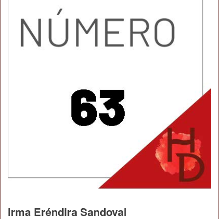
Irma Eréndira Sandoval