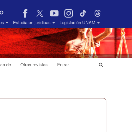
VO
des
Estudia en jurídicas
Legislación UNAM
ca de
Otras revistas
Entrar