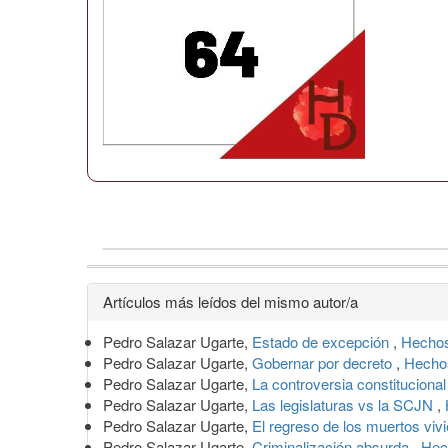
Detalles
Artículos más leídos del mismo autor/a
del
Pedro Salazar Ugarte,
Estado de excepción
,
Hechos
artículo
Pedro Salazar Ugarte,
Gobernar por decreto
,
Hechos
Pedro Salazar Ugarte,
La controversia constituciona
Pedro Salazar Ugarte,
Las legislaturas vs la SCJN
,
Pedro Salazar Ugarte,
El regreso de los muertos viv
Pedro Salazar Ugarte,
Criminalización absurda
,
Hec