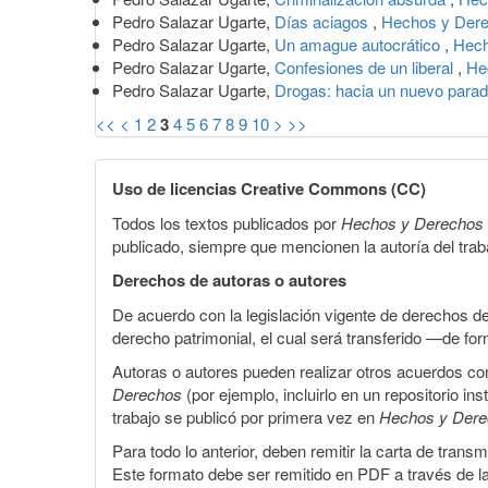
Pedro Salazar Ugarte,
Días aciagos
,
Hechos y Der
Pedro Salazar Ugarte,
Un amague autocrático
,
Hech
Pedro Salazar Ugarte,
Confesiones de un liberal
,
He
Pedro Salazar Ugarte,
Drogas: hacia un nuevo para
<<
<
1
2
3
4
5
6
7
8
9
10
>
>>
Uso de licencias Creative Commons (CC)
Todos los textos publicados por
Hechos y Derechos
publicado, siempre que mencionen la autoría del trabaj
Derechos de autoras o autores
De acuerdo con la legislación vigente de derechos d
derecho patrimonial, el cual será transferido —de f
Autoras o autores pueden realizar otros acuerdos cont
Derechos
(por ejemplo, incluirlo en un repositorio in
trabajo se publicó por primera vez en
Hechos y Der
Para todo lo anterior, deben remitir la carta de tran
Este formato debe ser remitido en PDF a través de l