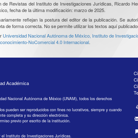
ón de Revistas del Instituto de Investigaciones Jurídicas, Ricardo 
xico, fecha de la última modificación: marzo de 2025.
iamente reflejan la postura del editor de la publicación. Se autoriz
a de forma correcta. No se permite utilizar los textos aquí publicad
r
Universidad Nacional Autónoma de México, Instituto de Investigaci
onocimiento-NoComercial 4.0 Internacional
.
Ci
Ci
idad Académica
C
Te
idad Nacional Autónoma de México (UNAM), todos los derechos
dos pueden ser reproducidos con fines no lucrativos, siempre y cuando
ente completa y su dirección electrónica.
miso previo por escrito de la institución.
el Instituto de Investigaciones Jurídicas.