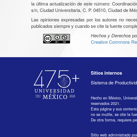
la última actualización de este número: Coordinaci
s/n, Ciudad Universitaria, C. P. 04510, Ciudad de Mé
Las opiniones expresadas por los autores no necesar
publicados siempre y cuando se cite la fuente complet
Hechos y Derechos
po
Creative Commons Rec
Sitios internos
Sistema de Productiv
Hecho en México, Univers
reservados 2021.
Esta página y sus conteni
no se mutile, se cite la fu
De otra forma, requiere per
Sitio web administrado por 