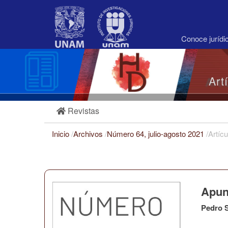
Navegación
principal
Contenido
principal
Conoce juríd
Barra
lateral
Art
Revistas
Inicio
/
Archivos
/
Número 64, julio-agosto 2021
/
Artícu
Apunt
Pedro S