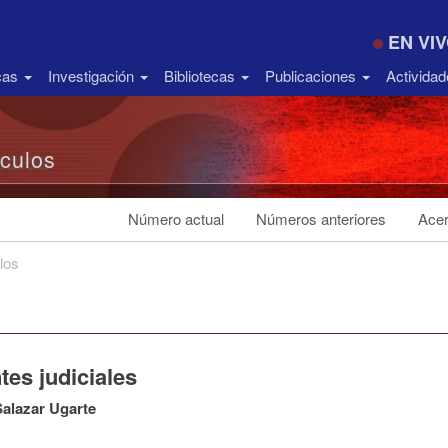
EN VI
icas
Investigación
Bibliotecas
Publicaciones
Activida
ículos
Número actual
Números anteriores
Acer
los
es judiciales
alazar Ugarte