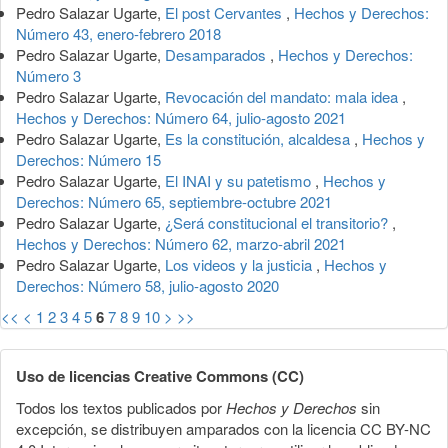
Pedro Salazar Ugarte,
El post Cervantes
,
Hechos y Derechos:
Número 43, enero-febrero 2018
Pedro Salazar Ugarte,
Desamparados
,
Hechos y Derechos:
Número 3
Pedro Salazar Ugarte,
Revocación del mandato: mala idea
,
Hechos y Derechos: Número 64, julio-agosto 2021
Pedro Salazar Ugarte,
Es la constitución, alcaldesa
,
Hechos y
Derechos: Número 15
Pedro Salazar Ugarte,
El INAI y su patetismo
,
Hechos y
Derechos: Número 65, septiembre-octubre 2021
Pedro Salazar Ugarte,
¿Será constitucional el transitorio?
,
Hechos y Derechos: Número 62, marzo-abril 2021
Pedro Salazar Ugarte,
Los videos y la justicia
,
Hechos y
Derechos: Número 58, julio-agosto 2020
<<
<
1
2
3
4
5
6
7
8
9
10
>
>>
Uso de licencias Creative Commons (CC)
Todos los textos publicados por
Hechos y Derechos
sin
excepción, se distribuyen amparados con la licencia CC BY-NC