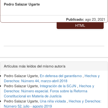
Pedro Salazar Ugarte
Publicado:
ago 23, 2021
HTML
Detalles
Artículos más leídos del mismo autor/a
del
Pedro Salazar Ugarte,
En defensa del garantismo
,
Hechos y
artículo
Derechos: Número 44, marzo-abril 2018
Pedro Salazar Ugarte,
Integración de la SCJN
,
Hechos y
Derechos: Número especial. Foros sobre la Reforma
Constitucional en Materia de Justicia
Pedro Salazar Ugarte,
Una niña violada
,
Hechos y Derechos:
Número 52, julio - agosto 2019