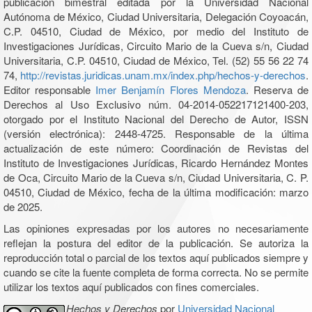
publicación bimestral editada por la Universidad Nacional
Autónoma de México, Ciudad Universitaria, Delegación Coyoacán,
C.P. 04510, Ciudad de México, por medio del Instituto de
Investigaciones Jurídicas, Circuito Mario de la Cueva s/n, Ciudad
Universitaria, C.P. 04510, Ciudad de México, Tel. (52) 55 56 22 74
74,
http://revistas.juridicas.unam.mx/index.php/hechos-y-derechos
.
Editor responsable
Imer Benjamín Flores Mendoza
. Reserva de
Derechos al Uso Exclusivo núm. 04-2014-052217121400-203,
otorgado por el Instituto Nacional del Derecho de Autor, ISSN
(versión electrónica): 2448-4725. Responsable de la última
actualización de este número: Coordinación de Revistas del
Instituto de Investigaciones Jurídicas, Ricardo Hernández Montes
de Oca, Circuito Mario de la Cueva s/n, Ciudad Universitaria, C. P.
04510, Ciudad de México, fecha de la última modificación: marzo
de 2025.
Las opiniones expresadas por los autores no necesariamente
reflejan la postura del editor de la publicación. Se autoriza la
reproducción total o parcial de los textos aquí publicados siempre y
cuando se cite la fuente completa de forma correcta. No se permite
utilizar los textos aquí publicados con fines comerciales.
Hechos y Derechos
por
Universidad Nacional