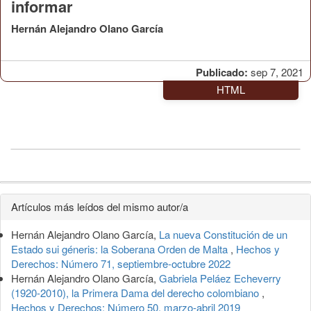
informar
Hernán Alejandro Olano García
Publicado:
sep 7, 2021
HTML
Detalles
Artículos más leídos del mismo autor/a
del
Hernán Alejandro Olano García,
La nueva Constitución de un
artículo
Estado sui géneris: la Soberana Orden de Malta
,
Hechos y
Derechos: Número 71, septiembre-octubre 2022
Hernán Alejandro Olano García,
Gabriela Peláez Echeverry
(1920-2010), la Primera Dama del derecho colombiano
,
Hechos y Derechos: Número 50, marzo-abril 2019