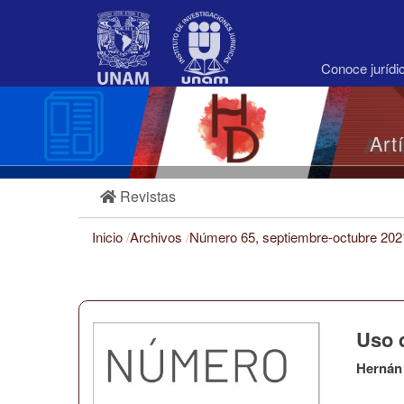
Navegación
principal
Contenido
principal
Conoce juríd
Barra
lateral
Art
Revistas
Inicio
/
Archivos
/
Número 65, septiembre-octubre 20
Uso 
Hernán 