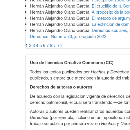
Hernán Alejandro Olano García,
El crucifijo de la Co
Hernán Alejandro Olano García,
A propósito de la b
Hernán Alejandro Olano García,
El método de argume
Hernán Alejandro Olano García,
La extinción de do
Hernán Alejandro Olano García,
Derechos sociales, 
Derechos: Número 70, julio-agosto 2022
1
2
3
4
5
6
7
8
>
>>
Uso de licencias Creative Commons (CC)
Todos los textos publicados por
Hechos y Derechos
publicado, siempre que mencionen la autoría del trabaj
Derechos de autoras o autores
De acuerdo con la legislación vigente de derechos d
derecho patrimonial, el cual será transferido —de f
Autoras o autores pueden realizar otros acuerdos cont
Derechos
(por ejemplo, incluirlo en un repositorio in
trabajo se publicó por primera vez en
Hechos y Der