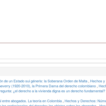
ón de un Estado sui géneris: la Soberana Orden de Malta
,
Hechos y 
heverry (1920-2010), la Primera Dama del derecho colombiano
,
Hech
pregunta: ¿el derecho a la vivienda digna es un derecho fundamental?
l entre abogados. La teoría en Colombia
,
Hechos y Derechos: Númer
e los profesionales del derecho: los chistes sobre los abogados
,
Hec