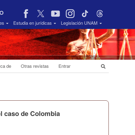
VO
des
Estudia en jurídicas
Legislación UNAM
ca de
Otras revistas
Entrar
el caso de Colombia