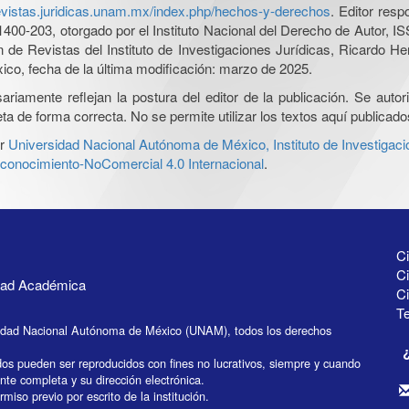
revistas.juridicas.unam.mx/index.php/hechos-y-derechos
. Editor res
0-203, otorgado por el Instituto Nacional del Derecho de Autor, IS
ón de Revistas del Instituto de Investigaciones Jurídicas, Ricardo 
xico, fecha de la última modificación: marzo de 2025.
iamente reflejan la postura del editor de la publicación. Se autoriz
a de forma correcta. No se permite utilizar los textos aquí publicad
r
Universidad Nacional Autónoma de México, Instituto de Investigaci
onocimiento-NoComercial 4.0 Internacional
.
Ci
Ci
idad Académica
C
Te
idad Nacional Autónoma de México (UNAM), todos los derechos
dos pueden ser reproducidos con fines no lucrativos, siempre y cuando
ente completa y su dirección electrónica.
miso previo por escrito de la institución.