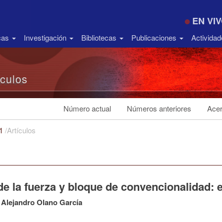
EN VI
icas
Investigación
Bibliotecas
Publicaciones
Activida
ículos
Número actual
Números anteriores
Acer
21
/
Artículos
de la fuerza y bloque de convencionalidad: 
Alejandro Olano García