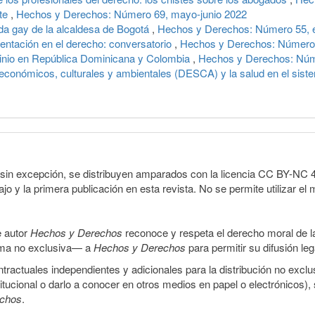
rte
,
Hechos y Derechos: Número 69, mayo-junio 2022
oda gay de la alcaldesa de Bogotá
,
Hechos y Derechos: Número 55, e
ntación en el derecho: conversatorio
,
Hechos y Derechos: Número 
minio en República Dominicana y Colombia
,
Hechos y Derechos: Núm
económicos, culturales y ambientales (DESCA) y la salud en el sis
sin excepción, se distribuyen amparados con la licencia CC BY-NC 4.0 
o y la primera publicación en esta revista. No se permite utilizar el 
e autor
Hechos y Derechos
reconoce y respeta el derecho moral de las
orma no exclusiva— a
Hechos y Derechos
para permitir su difusión le
ractuales independientes y adicionales para la distribución no exclus
stitucional o darlo a conocer en otros medios en papel o electrónicos)
echos
.