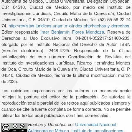
Autónoma de México, Ciudad Universitaria, Delegación Coyoacán,
C.P. 04510, Ciudad de México, por medio del Instituto de
Investigaciones Jurídicas, Circuito Mario de la Cueva s/n, Ciudad
Universitaria, C.P. 04510, Ciudad de México, Tel. (52) 55 56 22 74
74,
http://revistas.juridicas.unam.mx/index.php/hechos-y-derechos
.
Editor responsable
Imer Benjamín Flores Mendoza
. Reserva de
Derechos al Uso Exclusivo núm. 04-2014-052217121400-203,
otorgado por el Instituto Nacional del Derecho de Autor, ISSN
(versión electrónica): 2448-4725. Responsable de la última
actualización de este número: Coordinación de Revistas del
Instituto de Investigaciones Jurídicas, Ricardo Hernández Montes
de Oca, Circuito Mario de la Cueva s/n, Ciudad Universitaria, C. P.
04510, Ciudad de México, fecha de la última modificación: marzo
de 2025.
Las opiniones expresadas por los autores no necesariamente
reflejan la postura del editor de la publicación. Se autoriza la
reproducción total o parcial de los textos aquí publicados siempre y
cuando se cite la fuente completa de forma correcta. No se permite
utilizar los textos aquí publicados con fines comerciales.
Hechos y Derechos
por
Universidad Nacional
Autónoma de México, Instituto de Investigaciones