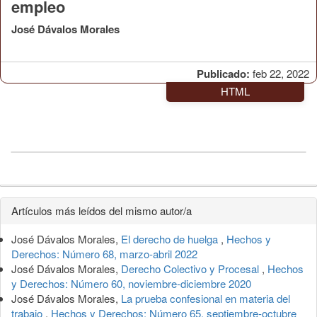
empleo
José Dávalos Morales
Publicado:
feb 22, 2022
HTML
Detalles
Artículos más leídos del mismo autor/a
del
José Dávalos Morales,
El derecho de huelga
,
Hechos y
artículo
Derechos: Número 68, marzo-abril 2022
José Dávalos Morales,
Derecho Colectivo y Procesal
,
Hechos
y Derechos: Número 60, noviembre-diciembre 2020
José Dávalos Morales,
La prueba confesional en materia del
trabajo
,
Hechos y Derechos: Número 65, septiembre-octubre