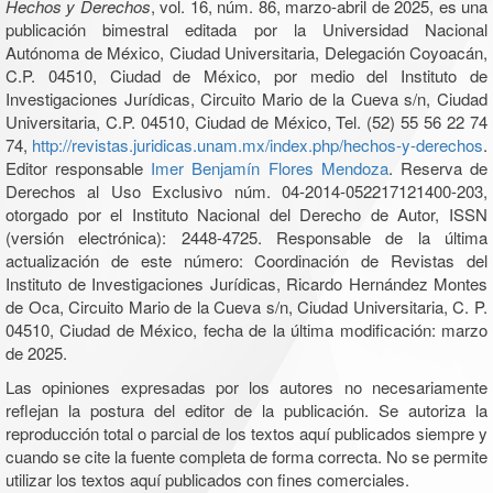
Hechos y Derechos
, vol. 16, núm. 86, marzo-abril de 2025, es una
publicación bimestral editada por la Universidad Nacional
Autónoma de México, Ciudad Universitaria, Delegación Coyoacán,
C.P. 04510, Ciudad de México, por medio del Instituto de
Investigaciones Jurídicas, Circuito Mario de la Cueva s/n, Ciudad
Universitaria, C.P. 04510, Ciudad de México, Tel. (52) 55 56 22 74
74,
http://revistas.juridicas.unam.mx/index.php/hechos-y-derechos
.
Editor responsable
Imer Benjamín Flores Mendoza
. Reserva de
Derechos al Uso Exclusivo núm. 04-2014-052217121400-203,
otorgado por el Instituto Nacional del Derecho de Autor, ISSN
(versión electrónica): 2448-4725. Responsable de la última
actualización de este número: Coordinación de Revistas del
Instituto de Investigaciones Jurídicas, Ricardo Hernández Montes
de Oca, Circuito Mario de la Cueva s/n, Ciudad Universitaria, C. P.
04510, Ciudad de México, fecha de la última modificación: marzo
de 2025.
Las opiniones expresadas por los autores no necesariamente
reflejan la postura del editor de la publicación. Se autoriza la
reproducción total o parcial de los textos aquí publicados siempre y
cuando se cite la fuente completa de forma correcta. No se permite
utilizar los textos aquí publicados con fines comerciales.