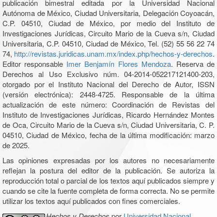
publicación bimestral editada por la Universidad Nacional
Autónoma de México, Ciudad Universitaria, Delegación Coyoacán,
C.P. 04510, Ciudad de México, por medio del Instituto de
Investigaciones Jurídicas, Circuito Mario de la Cueva s/n, Ciudad
Universitaria, C.P. 04510, Ciudad de México, Tel. (52) 55 56 22 74
74,
http://revistas.juridicas.unam.mx/index.php/hechos-y-derechos
.
Editor responsable
Imer Benjamín Flores Mendoza
. Reserva de
Derechos al Uso Exclusivo núm. 04-2014-052217121400-203,
otorgado por el Instituto Nacional del Derecho de Autor, ISSN
(versión electrónica): 2448-4725. Responsable de la última
actualización de este número: Coordinación de Revistas del
Instituto de Investigaciones Jurídicas, Ricardo Hernández Montes
de Oca, Circuito Mario de la Cueva s/n, Ciudad Universitaria, C. P.
04510, Ciudad de México, fecha de la última modificación: marzo
de 2025.
Las opiniones expresadas por los autores no necesariamente
reflejan la postura del editor de la publicación. Se autoriza la
reproducción total o parcial de los textos aquí publicados siempre y
cuando se cite la fuente completa de forma correcta. No se permite
utilizar los textos aquí publicados con fines comerciales.
Hechos y Derechos
por
Universidad Nacional