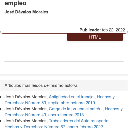
empleo
José Dávalos Morales
Publicado:
feb 22, 2022
HTML
Detalles
Artículos más leídos del mismo autor/a
del
José Dávalos Morales,
Antigüedad en el trabajo
,
Hechos y
artículo
Derechos: Número 53, septiembre-octubre 2019
José Dávalos Morales,
Carga de la prueba al patrón
,
Hechos y
Derechos: Número 43, enero-febrero 2018
José Dávalos Morales,
Trabajadores del Autotransporte
,
Hechos y Derechos: Número 67, enero-febrero 2022