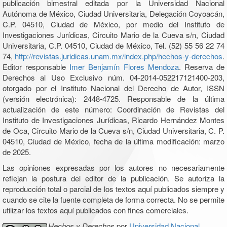
publicación bimestral editada por la Universidad Nacional
Autónoma de México, Ciudad Universitaria, Delegación Coyoacán,
C.P. 04510, Ciudad de México, por medio del Instituto de
Investigaciones Jurídicas, Circuito Mario de la Cueva s/n, Ciudad
Universitaria, C.P. 04510, Ciudad de México, Tel. (52) 55 56 22 74
74,
http://revistas.juridicas.unam.mx/index.php/hechos-y-derechos
.
Editor responsable
Imer Benjamín Flores Mendoza
. Reserva de
Derechos al Uso Exclusivo núm. 04-2014-052217121400-203,
otorgado por el Instituto Nacional del Derecho de Autor, ISSN
(versión electrónica): 2448-4725. Responsable de la última
actualización de este número: Coordinación de Revistas del
Instituto de Investigaciones Jurídicas, Ricardo Hernández Montes
de Oca, Circuito Mario de la Cueva s/n, Ciudad Universitaria, C. P.
04510, Ciudad de México, fecha de la última modificación: marzo
de 2025.
Las opiniones expresadas por los autores no necesariamente
reflejan la postura del editor de la publicación. Se autoriza la
reproducción total o parcial de los textos aquí publicados siempre y
cuando se cite la fuente completa de forma correcta. No se permite
utilizar los textos aquí publicados con fines comerciales.
Hechos y Derechos
por
Universidad Nacional