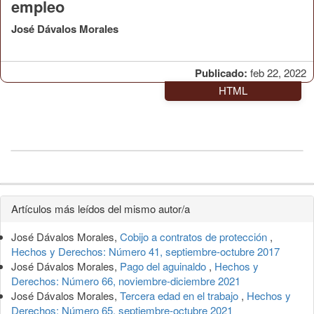
empleo
José Dávalos Morales
Publicado:
feb 22, 2022
HTML
Detalles
Artículos más leídos del mismo autor/a
del
José Dávalos Morales,
Cobijo a contratos de protección
,
artículo
Hechos y Derechos: Número 41, septiembre-octubre 2017
José Dávalos Morales,
Pago del aguinaldo
,
Hechos y
Derechos: Número 66, noviembre-diciembre 2021
José Dávalos Morales,
Tercera edad en el trabajo
,
Hechos y
Derechos: Número 65, septiembre-octubre 2021