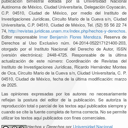
publicación bimestral editada por la Universidad Nacional
Autónoma de México, Ciudad Universitaria, Delegación Coyoacán,
C.P. 04510, Ciudad de México, por medio del Instituto de
Investigaciones Jurídicas, Circuito Mario de la Cueva s/n, Ciudad
Universitaria, C.P. 04510, Ciudad de México, Tel. (52) 55 56 22 74
74,
http://revistas.juridicas.unam.mx/index.php/hechos-y-derechos
.
Editor responsable
Imer Benjamín Flores Mendoza
. Reserva de
Derechos al Uso Exclusivo núm. 04-2014-052217121400-203,
otorgado por el Instituto Nacional del Derecho de Autor, ISSN
(versión electrónica): 2448-4725. Responsable de la última
actualización de este número: Coordinación de Revistas del
Instituto de Investigaciones Jurídicas, Ricardo Hernández Montes
de Oca, Circuito Mario de la Cueva s/n, Ciudad Universitaria, C. P.
04510, Ciudad de México, fecha de la última modificación: marzo
de 2025.
Las opiniones expresadas por los autores no necesariamente
reflejan la postura del editor de la publicación. Se autoriza la
reproducción total o parcial de los textos aquí publicados siempre y
cuando se cite la fuente completa de forma correcta. No se permite
utilizar los textos aquí publicados con fines comerciales.
Hechos y Derechos
por
Universidad Nacional