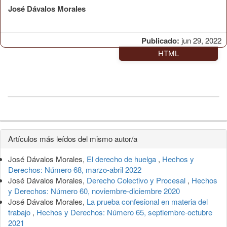
José Dávalos Morales
Publicado:
jun 29, 2022
HTML
Detalles
Artículos más leídos del mismo autor/a
del
José Dávalos Morales,
El derecho de huelga
,
Hechos y
artículo
Derechos: Número 68, marzo-abril 2022
José Dávalos Morales,
Derecho Colectivo y Procesal
,
Hechos
y Derechos: Número 60, noviembre-diciembre 2020
José Dávalos Morales,
La prueba confesional en materia del
trabajo
,
Hechos y Derechos: Número 65, septiembre-octubre
2021