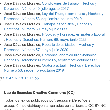
José Dávalos Morales,
Condiciones de trabajo
,
Hechos y
Derechos: Número 40, julio-agosto 2017
José Dávalos Morales,
Ley del Trabajo comentada
,
Hechos y
Derechos: Número 53, septiembre-octubre 2019
José Dávalos Morales,
Trabajos especiales
,
Hechos y
Derechos: Número 69, mayo-junio 2022
José Dávalos Morales,
Probidad y honradez en materia laboral
,
Hechos y Derechos: Número 69, mayo-junio 2022
José Dávalos Morales,
Reparto de utilidades
,
Hechos y
Derechos: Número 57, mayo-junio 2020
José Dávalos Morales,
Derechos laborales irrenunciables
,
Hechos y Derechos: Número 65, septiembre-octubre 2021
José Dávalos Morales,
Oratoria actual
,
Hechos y Derechos:
Número 53, septiembre-octubre 2019
1
2
3
4
5
6
7
8
9
10
>
>>
Uso de licencias Creative Commons (CC)
Todos los textos publicados por
Hechos y Derechos
sin
excepción, se distribuyen amparados con la licencia CC BY-NC