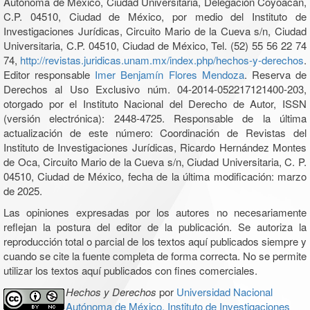
Autónoma de México, Ciudad Universitaria, Delegación Coyoacán,
C.P. 04510, Ciudad de México, por medio del Instituto de
Investigaciones Jurídicas, Circuito Mario de la Cueva s/n, Ciudad
Universitaria, C.P. 04510, Ciudad de México, Tel. (52) 55 56 22 74
74,
http://revistas.juridicas.unam.mx/index.php/hechos-y-derechos
.
Editor responsable
Imer Benjamín Flores Mendoza
. Reserva de
Derechos al Uso Exclusivo núm. 04-2014-052217121400-203,
otorgado por el Instituto Nacional del Derecho de Autor, ISSN
(versión electrónica): 2448-4725. Responsable de la última
actualización de este número: Coordinación de Revistas del
Instituto de Investigaciones Jurídicas, Ricardo Hernández Montes
de Oca, Circuito Mario de la Cueva s/n, Ciudad Universitaria, C. P.
04510, Ciudad de México, fecha de la última modificación: marzo
de 2025.
Las opiniones expresadas por los autores no necesariamente
reflejan la postura del editor de la publicación. Se autoriza la
reproducción total o parcial de los textos aquí publicados siempre y
cuando se cite la fuente completa de forma correcta. No se permite
utilizar los textos aquí publicados con fines comerciales.
Hechos y Derechos
por
Universidad Nacional
Autónoma de México, Instituto de Investigaciones