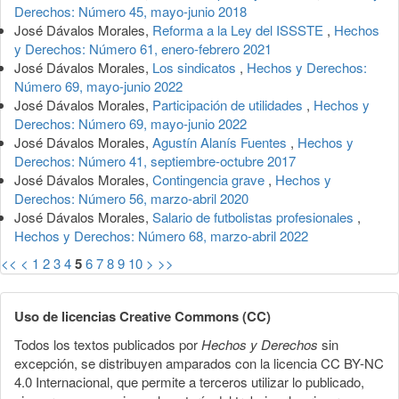
Derechos: Número 45, mayo-junio 2018
José Dávalos Morales,
Reforma a la Ley del ISSSTE
,
Hechos
y Derechos: Número 61, enero-febrero 2021
José Dávalos Morales,
Los sindicatos
,
Hechos y Derechos:
Número 69, mayo-junio 2022
José Dávalos Morales,
Participación de utilidades
,
Hechos y
Derechos: Número 69, mayo-junio 2022
José Dávalos Morales,
Agustín Alanís Fuentes
,
Hechos y
Derechos: Número 41, septiembre-octubre 2017
José Dávalos Morales,
Contingencia grave
,
Hechos y
Derechos: Número 56, marzo-abril 2020
José Dávalos Morales,
Salario de futbolistas profesionales
,
Hechos y Derechos: Número 68, marzo-abril 2022
<<
<
1
2
3
4
5
6
7
8
9
10
>
>>
Uso de licencias Creative Commons (CC)
Todos los textos publicados por
Hechos y Derechos
sin
excepción, se distribuyen amparados con la licencia CC BY-NC
4.0 Internacional, que permite a terceros utilizar lo publicado,