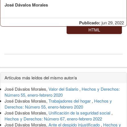
José Dávalos Morales
Publicado:
jun 29, 2022
HTML
Detalles
Artículos más leídos del mismo autor/a
del
José Dávalos Morales,
Valor del Salario
,
Hechos y Derechos:
artículo
Número 55, enero-febrero 2020
José Dávalos Morales,
Trabajadores del hogar
,
Hechos y
Derechos: Número 55, enero-febrero 2020
José Dávalos Morales,
Unificación de la seguridad social
,
Hechos y Derechos: Número 67, enero-febrero 2022
José Dávalos Morales,
Ante el despido injustificado
,
Hechos y