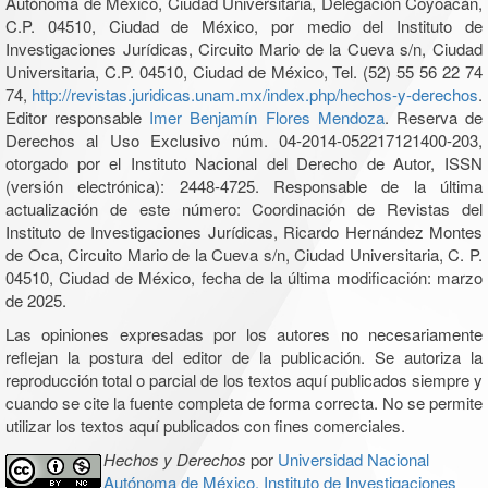
Autónoma de México, Ciudad Universitaria, Delegación Coyoacán,
C.P. 04510, Ciudad de México, por medio del Instituto de
Investigaciones Jurídicas, Circuito Mario de la Cueva s/n, Ciudad
Universitaria, C.P. 04510, Ciudad de México, Tel. (52) 55 56 22 74
74,
http://revistas.juridicas.unam.mx/index.php/hechos-y-derechos
.
Editor responsable
Imer Benjamín Flores Mendoza
. Reserva de
Derechos al Uso Exclusivo núm. 04-2014-052217121400-203,
otorgado por el Instituto Nacional del Derecho de Autor, ISSN
(versión electrónica): 2448-4725. Responsable de la última
actualización de este número: Coordinación de Revistas del
Instituto de Investigaciones Jurídicas, Ricardo Hernández Montes
de Oca, Circuito Mario de la Cueva s/n, Ciudad Universitaria, C. P.
04510, Ciudad de México, fecha de la última modificación: marzo
de 2025.
Las opiniones expresadas por los autores no necesariamente
reflejan la postura del editor de la publicación. Se autoriza la
reproducción total o parcial de los textos aquí publicados siempre y
cuando se cite la fuente completa de forma correcta. No se permite
utilizar los textos aquí publicados con fines comerciales.
Hechos y Derechos
por
Universidad Nacional
Autónoma de México, Instituto de Investigaciones