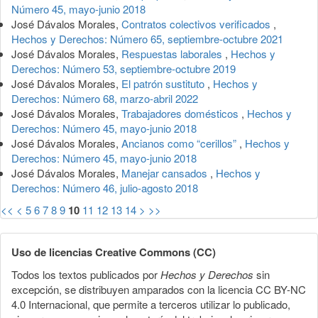
Número 45, mayo-junio 2018
José Dávalos Morales,
Contratos colectivos verificados
,
Hechos y Derechos: Número 65, septiembre-octubre 2021
José Dávalos Morales,
Respuestas laborales
,
Hechos y
Derechos: Número 53, septiembre-octubre 2019
José Dávalos Morales,
El patrón sustituto
,
Hechos y
Derechos: Número 68, marzo-abril 2022
José Dávalos Morales,
Trabajadores domésticos
,
Hechos y
Derechos: Número 45, mayo-junio 2018
José Dávalos Morales,
Ancianos como “cerillos”
,
Hechos y
Derechos: Número 45, mayo-junio 2018
José Dávalos Morales,
Manejar cansados
,
Hechos y
Derechos: Número 46, julio-agosto 2018
<<
<
5
6
7
8
9
10
11
12
13
14
>
>>
Uso de licencias Creative Commons (CC)
Todos los textos publicados por
Hechos y Derechos
sin
excepción, se distribuyen amparados con la licencia CC BY-NC
4.0 Internacional, que permite a terceros utilizar lo publicado,