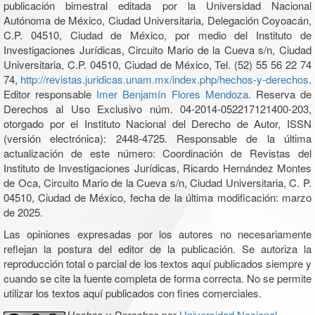
publicación bimestral editada por la Universidad Nacional
Autónoma de México, Ciudad Universitaria, Delegación Coyoacán,
C.P. 04510, Ciudad de México, por medio del Instituto de
Investigaciones Jurídicas, Circuito Mario de la Cueva s/n, Ciudad
Universitaria, C.P. 04510, Ciudad de México, Tel. (52) 55 56 22 74
74,
http://revistas.juridicas.unam.mx/index.php/hechos-y-derechos
.
Editor responsable
Imer Benjamín Flores Mendoza
. Reserva de
Derechos al Uso Exclusivo núm. 04-2014-052217121400-203,
otorgado por el Instituto Nacional del Derecho de Autor, ISSN
(versión electrónica): 2448-4725. Responsable de la última
actualización de este número: Coordinación de Revistas del
Instituto de Investigaciones Jurídicas, Ricardo Hernández Montes
de Oca, Circuito Mario de la Cueva s/n, Ciudad Universitaria, C. P.
04510, Ciudad de México, fecha de la última modificación: marzo
de 2025.
Las opiniones expresadas por los autores no necesariamente
reflejan la postura del editor de la publicación. Se autoriza la
reproducción total o parcial de los textos aquí publicados siempre y
cuando se cite la fuente completa de forma correcta. No se permite
utilizar los textos aquí publicados con fines comerciales.
Hechos y Derechos
por
Universidad Nacional