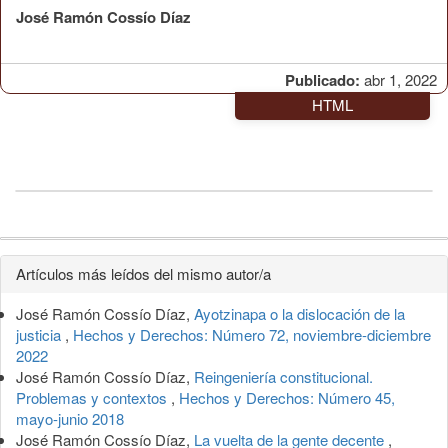
José Ramón Cossío Díaz
Publicado:
abr 1, 2022
HTML
Detalles
Artículos más leídos del mismo autor/a
del
José Ramón Cossío Díaz,
Ayotzinapa o la dislocación de la
artículo
justicia
,
Hechos y Derechos: Número 72, noviembre-diciembre
2022
José Ramón Cossío Díaz,
Reingeniería constitucional.
Problemas y contextos
,
Hechos y Derechos: Número 45,
mayo-junio 2018
José Ramón Cossío Díaz,
La vuelta de la gente decente
,