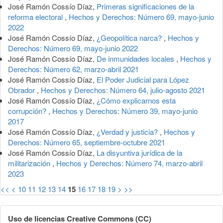
José Ramón Cossío Díaz,
Primeras significaciones de la
reforma electoral
,
Hechos y Derechos: Número 69, mayo-junio
2022
José Ramón Cossío Díaz,
¿Geopolítica narca?
,
Hechos y
Derechos: Número 69, mayo-junio 2022
José Ramón Cossío Díaz,
De inmunidades locales
,
Hechos y
Derechos: Número 62, marzo-abril 2021
José Ramón Cossío Díaz,
El Poder Judicial para López
Obrador
,
Hechos y Derechos: Número 64, julio-agosto 2021
José Ramón Cossío Díaz,
¿Cómo explicarnos esta
corrupción?
,
Hechos y Derechos: Número 39, mayo-junio
2017
José Ramón Cossío Díaz,
¿Verdad y justicia?
,
Hechos y
Derechos: Número 65, septiembre-octubre 2021
José Ramón Cossío Díaz,
La disyuntiva jurídica de la
militarización
,
Hechos y Derechos: Número 74, marzo-abril
2023
<<
<
10
11
12
13
14
15
16
17
18
19
>
>>
Uso de licencias Creative Commons (CC)