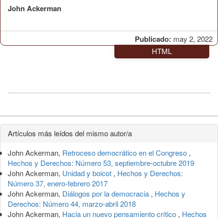
John Ackerman
Publicado:
may 2, 2022
HTML
Detalles
Artículos más leídos del mismo autor/a
del
John Ackerman,
Retroceso democrático en el Congreso
,
artículo
Hechos y Derechos: Número 53, septiembre-octubre 2019
John Ackerman,
Unidad y boicot
,
Hechos y Derechos:
Número 37, enero-febrero 2017
John Ackerman,
Diálogos por la democracia
,
Hechos y
Derechos: Número 44, marzo-abril 2018
John Ackerman,
Hacia un nuevo pensamiento crítico
,
Hechos