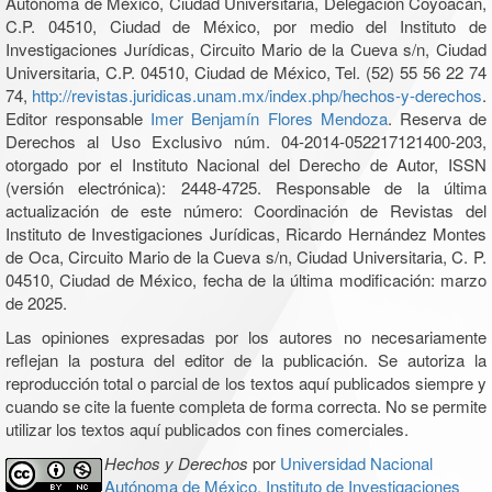
Autónoma de México, Ciudad Universitaria, Delegación Coyoacán,
C.P. 04510, Ciudad de México, por medio del Instituto de
Investigaciones Jurídicas, Circuito Mario de la Cueva s/n, Ciudad
Universitaria, C.P. 04510, Ciudad de México, Tel. (52) 55 56 22 74
74,
http://revistas.juridicas.unam.mx/index.php/hechos-y-derechos
.
Editor responsable
Imer Benjamín Flores Mendoza
. Reserva de
Derechos al Uso Exclusivo núm. 04-2014-052217121400-203,
otorgado por el Instituto Nacional del Derecho de Autor, ISSN
(versión electrónica): 2448-4725. Responsable de la última
actualización de este número: Coordinación de Revistas del
Instituto de Investigaciones Jurídicas, Ricardo Hernández Montes
de Oca, Circuito Mario de la Cueva s/n, Ciudad Universitaria, C. P.
04510, Ciudad de México, fecha de la última modificación: marzo
de 2025.
Las opiniones expresadas por los autores no necesariamente
reflejan la postura del editor de la publicación. Se autoriza la
reproducción total o parcial de los textos aquí publicados siempre y
cuando se cite la fuente completa de forma correcta. No se permite
utilizar los textos aquí publicados con fines comerciales.
Hechos y Derechos
por
Universidad Nacional
Autónoma de México, Instituto de Investigaciones