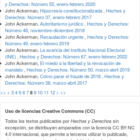
y Derechos: Número 55, enero-febrero 2020
John Ackerman,
Hipocresía constitucionalizada
,
Hechos y
Derechos: Número 37, enero-febrero 2017
John Ackerman,
Autoritarismo jurídico
,
Hechos y Derechos:
Número 48, noviembre-diciembre 2018
John Ackerman,
Recaudación urgente
,
Hechos y Derechos:
Número 49, enero-febrero 2019
John Ackerman,
La avaricia del Instituto Nacional Electoral
(INE)
,
Hechos y Derechos: Número 67, enero-febrero 2022
John Ackerman,
El miedo a la libertad y la revocación de
mandato
,
Hechos y Derechos: Número 50, marzo-abril 2019
John Ackerman,
Cómo parar el fraude de 2018
,
Hechos y
Derechos: Número 38, marzo-abril 2017
<<
<
3
4
5
6
7
8
9
10
11
12
>
>>
Uso de licencias Creative Commons (CC)
Todos los textos publicados por
Hechos y Derechos
sin
excepción, se distribuyen amparados con la licencia CC BY-NC
4.0 Internacional, que permite a terceros utilizar lo publicado,