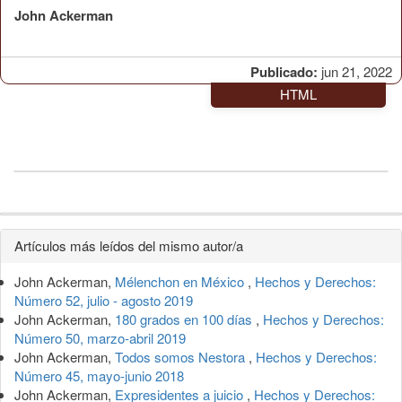
John Ackerman
Publicado:
jun 21, 2022
HTML
Detalles
Artículos más leídos del mismo autor/a
del
John Ackerman,
Mélenchon en México
,
Hechos y Derechos:
artículo
Número 52, julio - agosto 2019
John Ackerman,
180 grados en 100 días
,
Hechos y Derechos:
Número 50, marzo-abril 2019
John Ackerman,
Todos somos Nestora
,
Hechos y Derechos:
Número 45, mayo-junio 2018
John Ackerman,
Expresidentes a juicio
,
Hechos y Derechos: