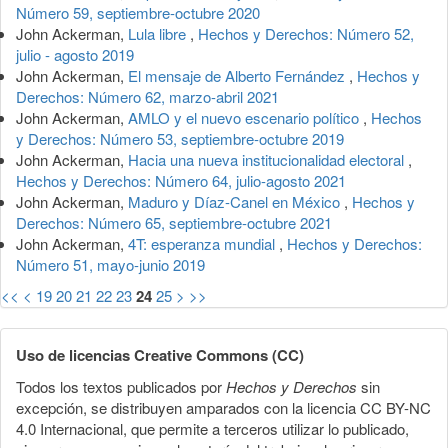
Número 59, septiembre-octubre 2020
John Ackerman,
Lula libre
,
Hechos y Derechos: Número 52,
julio - agosto 2019
John Ackerman,
El mensaje de Alberto Fernández
,
Hechos y
Derechos: Número 62, marzo-abril 2021
John Ackerman,
AMLO y el nuevo escenario político
,
Hechos
y Derechos: Número 53, septiembre-octubre 2019
John Ackerman,
Hacia una nueva institucionalidad electoral
,
Hechos y Derechos: Número 64, julio-agosto 2021
John Ackerman,
Maduro y Díaz-Canel en México
,
Hechos y
Derechos: Número 65, septiembre-octubre 2021
John Ackerman,
4T: esperanza mundial
,
Hechos y Derechos:
Número 51, mayo-junio 2019
<<
<
19
20
21
22
23
24
25
>
>>
Uso de licencias Creative Commons (CC)
Todos los textos publicados por
Hechos y Derechos
sin
excepción, se distribuyen amparados con la licencia CC BY-NC
4.0 Internacional, que permite a terceros utilizar lo publicado,