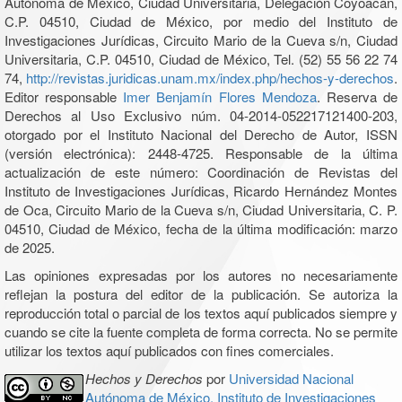
Autónoma de México, Ciudad Universitaria, Delegación Coyoacán,
C.P. 04510, Ciudad de México, por medio del Instituto de
Investigaciones Jurídicas, Circuito Mario de la Cueva s/n, Ciudad
Universitaria, C.P. 04510, Ciudad de México, Tel. (52) 55 56 22 74
74,
http://revistas.juridicas.unam.mx/index.php/hechos-y-derechos
.
Editor responsable
Imer Benjamín Flores Mendoza
. Reserva de
Derechos al Uso Exclusivo núm. 04-2014-052217121400-203,
otorgado por el Instituto Nacional del Derecho de Autor, ISSN
(versión electrónica): 2448-4725. Responsable de la última
actualización de este número: Coordinación de Revistas del
Instituto de Investigaciones Jurídicas, Ricardo Hernández Montes
de Oca, Circuito Mario de la Cueva s/n, Ciudad Universitaria, C. P.
04510, Ciudad de México, fecha de la última modificación: marzo
de 2025.
Las opiniones expresadas por los autores no necesariamente
reflejan la postura del editor de la publicación. Se autoriza la
reproducción total o parcial de los textos aquí publicados siempre y
cuando se cite la fuente completa de forma correcta. No se permite
utilizar los textos aquí publicados con fines comerciales.
Hechos y Derechos
por
Universidad Nacional
Autónoma de México, Instituto de Investigaciones